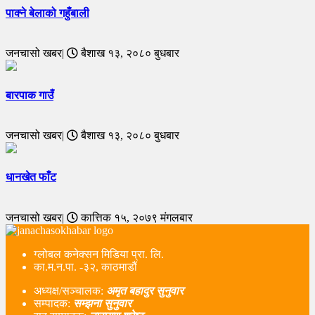
पाक्ने बेलाको गहुँबाली
जनचासो खबर|
बैशाख १३, २०८० बुधबार
बारपाक गाउँ
जनचासो खबर|
बैशाख १३, २०८० बुधबार
धानखेत फाँट
जनचासो खबर|
कात्तिक १५, २०७९ मंगलबार
ग्लोबल कनेक्सन मिडिया प्रा. लि.
का.म.न.पा. -३२, काठमाडौं
अध्यक्ष/सञ्चालक:
अमृत बहादुर सुनुवार
सम्पादक:
सम्झना सुनुवार