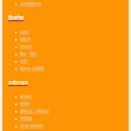
अन्तर्राष्ट्रिय
विजनेश
बजार
पर्यटन
रोजगार
बैंक / वित्त
अटो
सूचना-प्रविधि
मनोरन्जन
ब्लोअप
गसिप
बलिउड / हलिउड
भिडियो
ताजा समाचार