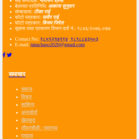
सह सम्पादक:
नारायण श्रेष्ठ
बेलायत प्रतिनिधि:
आकास सुनुवार
संम्बादाता:
टीका राई
फोटो पत्रकार:
समीर राई
फोटो पत्रकार:
बिजय जिरेल
सूचना तथा प्रसारण विभाग दर्ता नं‌.: १८४६/२०७६-०७७
Contact No:
९८५१२१७१९४
,
९८१८८४३५०३
E-mail:
janachaso2020@gmail.com
समाचार
समाज
विचार
साहित्य
अन्तर्वार्ता
खेलकुद
जीवनशैली / स्वास्थ्य
प्रवास