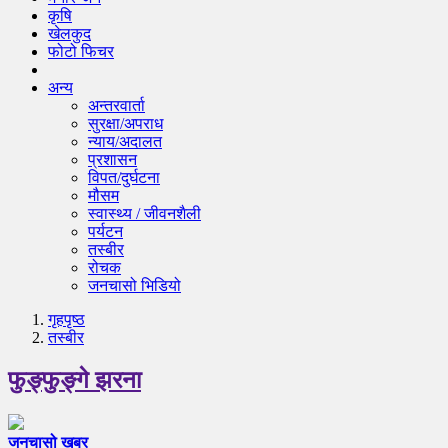
कृषि
खेलकुद
फोटो फिचर
अन्य
अन्तरवार्ता
सुरक्षा/अपराध
न्याय/अदालत
प्रशासन
विपत/दुर्घटना
मौसम
स्वास्थ्य / जीवनशैली
पर्यटन
तस्बीर
रोचक
जनचासो भिडियो
गृहपृष्‍ठ
तस्बीर
फुङ्फुङ्गे झरना
जनचासो खबर