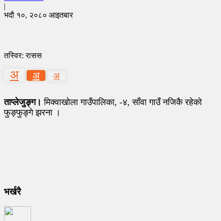
|
भदौ १०, २०८० आइतबार
तस्विर: रासस
अ
अ
अ
ताप्लेजुङ्ग।
मिक्वाखोला गाउँपालिका, -४, साँवा गाउँ नजिकै रहेको
फुङ्फुङ्गे झरना ।
भर्खरै