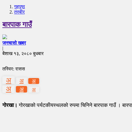
गृहपृष्‍ठ
तस्बीर
बारपाक गाउँ
जनचासो खबर
|
बैशाख १३, २०८० बुधबार
तस्विर: रासस
अ
अ
अ
अ
अ
अ
गोरखा।
गोरखाको पर्यटकीयस्थलको रुपमा चिनिने बारपाक गाउँ । बारपा