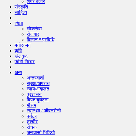
शेयर बजार
संस्कृति
साहित्य
शिक्षा
लोकसेवा
रोजगार
विज्ञान र प्रविधि
मनोरन्जन
कृषि
खेलकुद
फोटो फिचर
अन्य
अन्तरवार्ता
सुरक्षा/अपराध
न्याय/अदालत
प्रशासन
विपत/दुर्घटना
मौसम
स्वास्थ्य / जीवनशैली
पर्यटन
तस्बीर
रोचक
जनचासो भिडियो