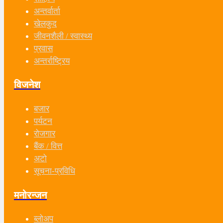
अन्तर्वार्ता
खेलकुद
जीवनशैली / स्वास्थ्य
प्रवास
अन्तर्राष्ट्रिय
विजनेश
बजार
पर्यटन
रोजगार
बैंक / वित्त
अटो
सूचना-प्रविधि
मनोरन्जन
ब्लोअप