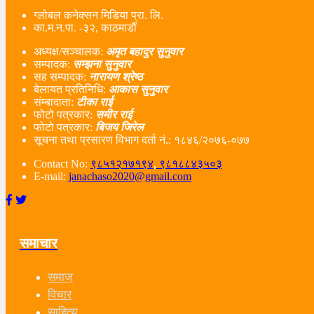
ग्लोबल कनेक्सन मिडिया प्रा. लि.
का.म.न.पा. -३२, काठमाडौं
अध्यक्ष/सञ्चालक:
अमृत बहादुर सुनुवार
सम्पादक:
सम्झना सुनुवार
सह सम्पादक:
नारायण श्रेष्ठ
बेलायत प्रतिनिधि:
आकास सुनुवार
संम्बादाता:
टीका राई
फोटो पत्रकार:
समीर राई
फोटो पत्रकार:
बिजय जिरेल
सूचना तथा प्रसारण विभाग दर्ता नं‌.: १८४६/२०७६-०७७
Contact No:
९८५१२१७१९४
,
९८१८८४३५०३
E-mail:
janachaso2020@gmail.com
समाचार
समाज
विचार
साहित्य