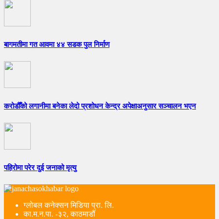
बागमतीमा गत आवमा ४४ सडक पुल निर्माण
करोडौँको लगानीमा बनेका लेदो प्रशोधन केन्द्र अपेक्षाअनुसार सञ्चालन भएन
पहिरोमा परेर दुई जनाको मृत्यु
ग्लोबल कनेक्सन मिडिया प्रा. लि.
का.म.न.पा. -३२, काठमाडौं