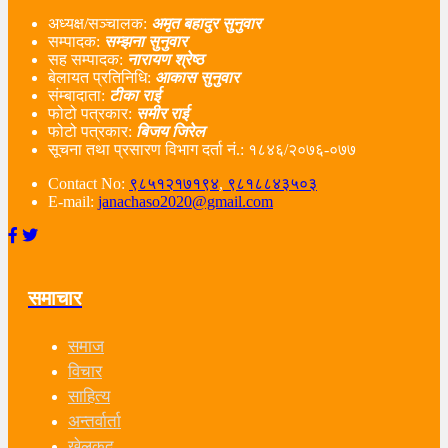
अध्यक्ष/सञ्चालक:
अमृत बहादुर सुनुवार
सम्पादक:
सम्झना सुनुवार
सह सम्पादक:
नारायण श्रेष्ठ
बेलायत प्रतिनिधि:
आकास सुनुवार
संम्बादाता:
टीका राई
फोटो पत्रकार:
समीर राई
फोटो पत्रकार:
बिजय जिरेल
सूचना तथा प्रसारण विभाग दर्ता नं‌.: १८४६/२०७६-०७७
Contact No:
९८५१२१७१९४
,
९८१८८४३५०३
E-mail:
janachaso2020@gmail.com
समाचार
समाज
विचार
साहित्य
अन्तर्वार्ता
खेलकुद