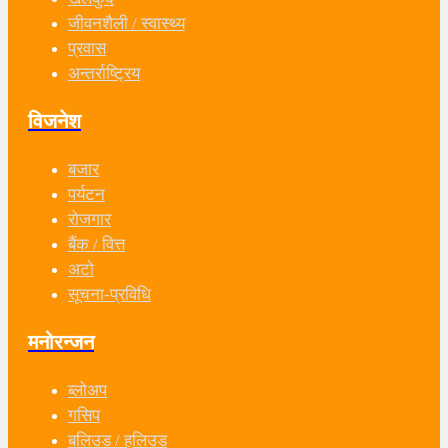
जीवनशैली / स्वास्थ्य
प्रवास
अन्तर्राष्ट्रिय
विजनेश
बजार
पर्यटन
रोजगार
बैंक / वित्त
अटो
सूचना-प्रविधि
मनोरन्जन
ब्लोअप
गसिप
बलिउड / हलिउड