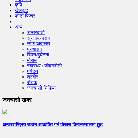
कृषि
खेलकुद
फोटो फिचर
अन्य
अन्तरवार्ता
सुरक्षा/अपराध
न्याय/अदालत
प्रशासन
विपत/दुर्घटना
मौसम
स्वास्थ्य / जीवनशैली
पर्यटन
तस्बीर
रोचक
जनचासो भिडियो
जनचासो खबर
अन्तरराष्ट्रिय उडान आकर्षित गर्न पोखरा विमानस्थलमा छुट