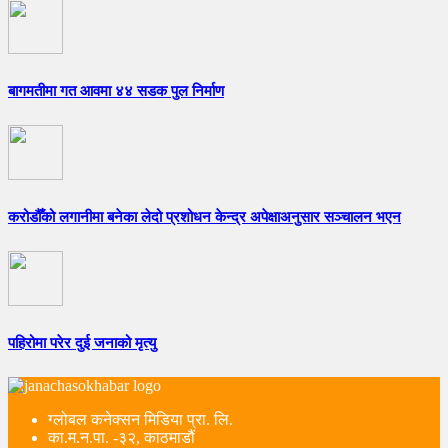
बागमतीमा गत आवमा ४४ सडक पुल निर्माण
करोडौँको लगानीमा बनेका लेदो प्रशोधन केन्द्र अपेक्षाअनुसार सञ्चालन भएन
पहिरोमा परेर दुई जनाको मृत्यु
ग्लोबल कनेक्सन मिडिया प्रा. लि.
का.म.न.पा. -३२, काठमाडौं