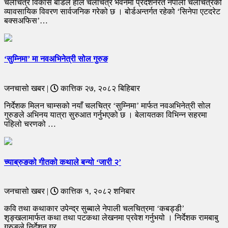
चलचित्र विकास बोर्डले हाल चलचित्र भवनमा प्रदर्शनरत नेपाली चलचित्रको
व्यावसायिक विवरण सार्वजनिक गरेको छ । बोर्डअन्तर्गत रहेको ‘सिनेपा एटदरेट
बक्सअफिस’…
‘सुम्निमा’ मा नवअभिनेत्री सोल गुरुङ
जनचासो खबर |
कात्तिक २७, २०८२ बिहिबार
निर्देशक मिलन चाम्सको नयाँ चलचित्र ‘सुम्निमा’ मार्फत नवअभिनेत्री सोल
गुरुङले अभिनय यात्रा सुरुआत गर्नुभएको छ । बेलायतका विभिन्न सहरमा
पहिलो चरणको …
च्याब्रुङको गीतको कथाले बन्यो ‘जारी २’
जनचासो खबर |
कात्तिक १, २०८२ शनिबार
कवि तथा कथाकार उपेन्द्र सुब्बाले नेपाली चलचित्रमा ‘कबड्डी’
शृङ्खलामार्फत कथा तथा पटकथा लेखनमा प्रवेश गर्नुभयो । निर्देशक रामबाबु
गुरुङले निर्देशन गर्…