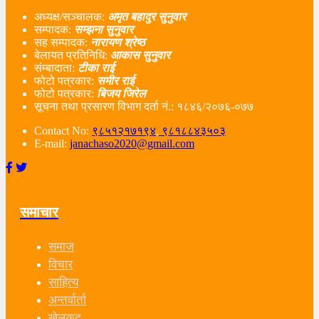
अध्यक्ष/सञ्चालक:
अमृत बहादुर सुनुवार
सम्पादक:
सम्झना सुनुवार
सह सम्पादक:
नारायण श्रेष्ठ
बेलायत प्रतिनिधि:
आकास सुनुवार
संम्बादाता:
टीका राई
फोटो पत्रकार:
समीर राई
फोटो पत्रकार:
बिजय जिरेल
सूचना तथा प्रसारण विभाग दर्ता नं‌.: १८४६/२०७६-०७७
Contact No:
९८५१२१७१९४
,
९८१८८४३५०३
E-mail:
janachaso2020@gmail.com
समाचार
समाज
विचार
साहित्य
अन्तर्वार्ता
खेलकुद