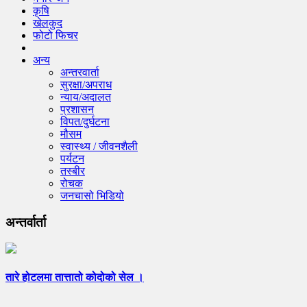
कृषि
खेलकुद
फोटो फिचर
अन्य
अन्तरवार्ता
सुरक्षा/अपराध
न्याय/अदालत
प्रशासन
विपत/दुर्घटना
मौसम
स्वास्थ्य / जीवनशैली
पर्यटन
तस्बीर
रोचक
जनचासो भिडियो
अन्तर्वार्ता
तारे होटलमा तात्तातो कोदोको सेल ।