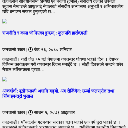
तत्कालीन संविधानसभा अध्यक्ष एवं नेकपा (एमाले) ससदीय दलका उपनेता
सुवास नेम्वाङले आफूलाई नेपालको संसदीय अभ्यासमा अनुभवी र अभिभावकीय
छवि बनाउन सफल हुनुभएको छ…
राजनीति र कला जोडिएका हुन्छन् : कुलपति हार्तम्छाली
जनचासो खबर |
जेठ १३, २०८० शनिबार
काठमाडौं। यही जेठ १५ गते नेपालमा गणतन्त्र घोषणा भएको दिन । देशभर
विभिन्न कार्यक्रम गरी गणतन्त्र दिवस मनाइँदै छ । सोही दिवसको सन्दर्भ पारेर
नेपाल ललितकला प्रज्ञा…
अन्तर्वार्ता: बूढीगण्डकी अगाडि बढ्यो, अब रोकिँदैन: ऊर्जा जलस्रोत तथा
सिँचाइमन्त्री भुसाल
जनचासो खबर |
साउन १, २०७९ आइतबार
काठमाडौं। पाँचदलीय गठबन्धन सरकार गठन भएको एक वर्ष पूरा भएको छ ।
सरकारले संविधानलाई ‘ट्रयाक’मा ल्याएको छ । यहीबीचमा स्थानीय निकायको