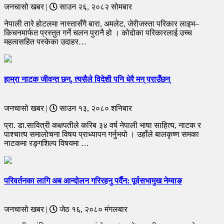
जनचासो खबर |
साउन २६, २०८२ सोमबार
नेपाली तारे होटलमा नास्तासँगै बारा, अमलेट, जेरीजस्ता परिकार लाइभ–
किचनमार्फत प्रस्तुत गर्ने चलन पुरानै हो । कोदोका परिकारलाई उच्च
महत्वसहित पस्केका उदाहर…
हाम्रा नाटक जीवन्त छन्, त्यसैले विदेशी पनि धेरै मन् पराउँछन्
जनचासो खबर |
साउन १३, २०८० शनिबार
प्रा. डा.सावित्री कक्षपतीले करिब ३४ वर्ष नेपाली भाषा साहित्य, नाटक र
पाश्चात्य समालोचना विषय प्राध्यापन गर्नुभयो । उहाँले बालकृष्ण समका
नाटकमा रङ्गशिल्प विषयमा …
परिवर्तनका लागि अब आन्दोलन गरिरहनु पर्दैन: पूर्वसभामुख नेम्वाङ
जनचासो खबर |
जेठ १६, २०८० मंगलबार