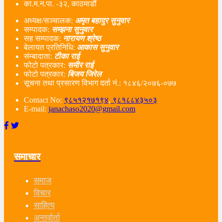
का.म.न.पा. -३२, काठमाडौं
अध्यक्ष/सञ्चालक:
अमृत बहादुर सुनुवार
सम्पादक:
सम्झना सुनुवार
सह सम्पादक:
नारायण श्रेष्ठ
बेलायत प्रतिनिधि:
आकास सुनुवार
संम्बादाता:
टीका राई
फोटो पत्रकार:
समीर राई
फोटो पत्रकार:
बिजय जिरेल
सूचना तथा प्रसारण विभाग दर्ता नं‌.: १८४६/२०७६-०७७
Contact No:
९८५१२१७१९४
,
९८१८८४३५०३
E-mail:
janachaso2020@gmail.com
समाचार
समाज
विचार
साहित्य
अन्तर्वार्ता