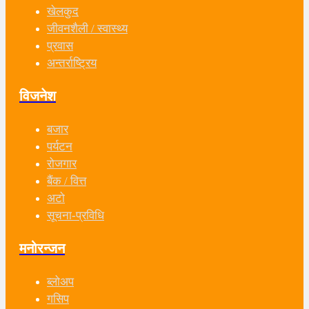
खेलकुद
जीवनशैली / स्वास्थ्य
प्रवास
अन्तर्राष्ट्रिय
विजनेश
बजार
पर्यटन
रोजगार
बैंक / वित्त
अटो
सूचना-प्रविधि
मनोरन्जन
ब्लोअप
गसिप