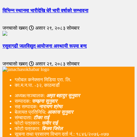
विभिन्न स्थानमा भारीदेखि धेरै भारी वर्षाको सम्भावना
जनचासो खबर|
असार २९, २०८३ सोमबार
रसुवागढी जलविद्युत् आयोजना अस्थायी रूपमा बन्द
जनचासो खबर|
असार २९, २०८३ सोमबार
ग्लोबल कनेक्सन मिडिया प्रा. लि.
का.म.न.पा. -३२, काठमाडौं
अध्यक्ष/सञ्चालक:
अमृत बहादुर सुनुवार
सम्पादक:
सम्झना सुनुवार
सह सम्पादक:
नारायण श्रेष्ठ
बेलायत प्रतिनिधि:
आकास सुनुवार
संम्बादाता:
टीका राई
फोटो पत्रकार:
समीर राई
फोटो पत्रकार:
बिजय जिरेल
सूचना तथा प्रसारण विभाग दर्ता नं‌.: १८४६/२०७६-०७७