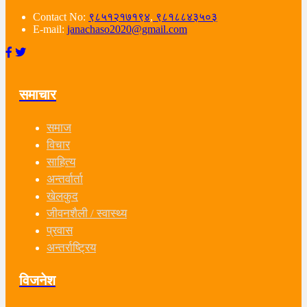
Contact No:
९८५१२१७१९४
,
९८१८८४३५०३
E-mail:
janachaso2020@gmail.com
समाचार
समाज
विचार
साहित्य
अन्तर्वार्ता
खेलकुद
जीवनशैली / स्वास्थ्य
प्रवास
अन्तर्राष्ट्रिय
विजनेश