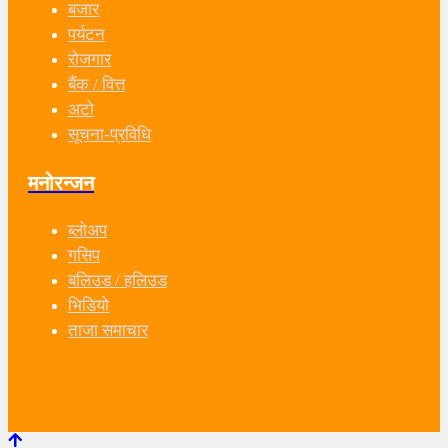
बजार
पर्यटन
रोजगार
बैंक / वित्त
अटो
सूचना-प्रविधि
मनोरन्जन
ब्लोअप
गसिप
बलिउड / हलिउड
भिडियो
ताजा समाचार