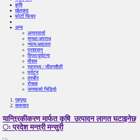
कृषि
खेलकुद
फोटो फिचर
अन्य
अन्तरवार्ता
सुरक्षा/अपराध
न्याय/अदालत
प्रशासन
विपत/दुर्घटना
मौसम
स्वास्थ्य / जीवनशैली
पर्यटन
तस्बीर
रोचक
जनचासो भिडियो
गृहपृष्‍ठ
समाचार
यान्त्रिकीकरण मार्फत कृषि उत्पादन लागत घटाइनेछ
ः प्रदेश मन्त्री मन्सुरी