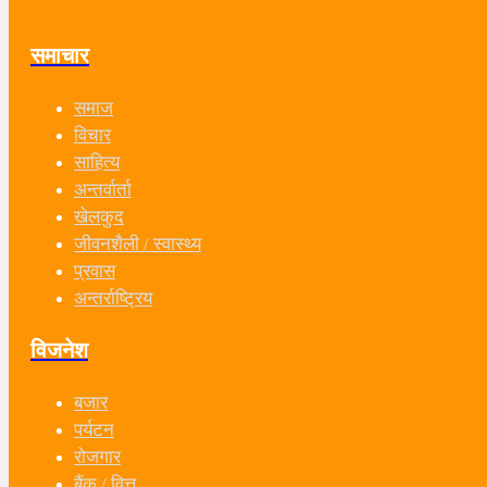
समाचार
समाज
विचार
साहित्य
अन्तर्वार्ता
खेलकुद
जीवनशैली / स्वास्थ्य
प्रवास
अन्तर्राष्ट्रिय
विजनेश
बजार
पर्यटन
रोजगार
बैंक / वित्त