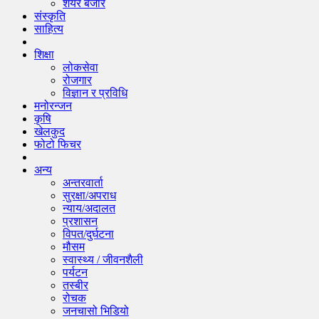
शेयर बजार
संस्कृति
साहित्य
शिक्षा
लोकसेवा
रोजगार
विज्ञान र प्रविधि
मनोरन्जन
कृषि
खेलकुद
फोटो फिचर
अन्य
अन्तरवार्ता
सुरक्षा/अपराध
न्याय/अदालत
प्रशासन
विपत/दुर्घटना
मौसम
स्वास्थ्य / जीवनशैली
पर्यटन
तस्बीर
रोचक
जनचासो भिडियो