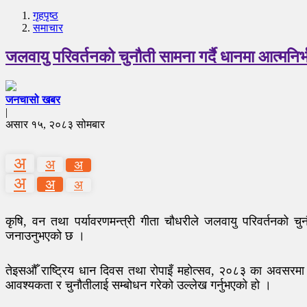
गृहपृष्‍ठ
समाचार
जलवायु परिवर्तनको चुनौती सामना गर्दै धानमा आत्मनिर
जनचासो खबर
|
असार १५, २०८३ सोमबार
अ
अ
अ
अ
अ
अ
कृषि, वन तथा पर्यावरणमन्त्री गीता चौधरीले जलवायु परिवर्तनको चु
जनाउनुभएको छ ।
तेइसऔँ राष्ट्रिय धान दिवस तथा रोपाइँ महोत्सव, २०८३ का अवसरमा शुभका
आवश्यकता र चुनौतीलाई सम्बोधन गरेको उल्लेख गर्नुभएको हो ।