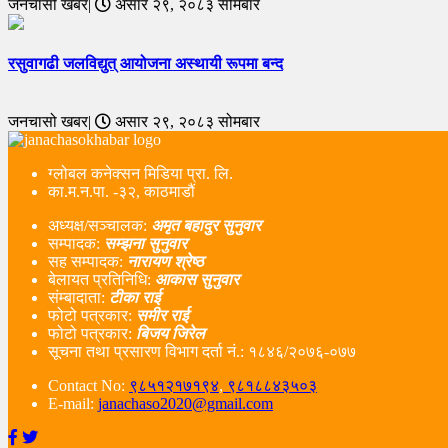
जनचासो खबर|
असार २९, २०८३ सोमबार
रसुवागढी जलविद्युत् आयोजना अस्थायी रूपमा बन्द
जनचासो खबर|
असार २९, २०८३ सोमबार
ग्लोबल कनेक्सन मिडिया प्रा. लि.
का.म.न.पा. -३२, काठमाडौं
अध्यक्ष/सञ्चालक:
अमृत बहादुर सुनुवार
सम्पादक:
सम्झना सुनुवार
सह सम्पादक:
नारायण श्रेष्ठ
बेलायत प्रतिनिधि:
आकास सुनुवार
संम्बादाता:
टीका राई
फोटो पत्रकार:
समीर राई
फोटो पत्रकार:
बिजय जिरेल
सूचना तथा प्रसारण विभाग दर्ता नं‌.: १८४६/२०७६-०७७
Contact No:
९८५१२१७१९४
,
९८१८८४३५०३
E-mail:
janachaso2020@gmail.com