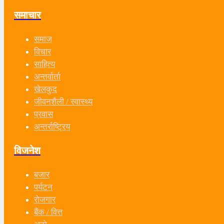
समाचार
समाज
विचार
साहित्य
अन्तर्वार्ता
खेलकुद
जीवनशैली / स्वास्थ्य
प्रवास
अन्तर्राष्ट्रिय
विजनेश
बजार
पर्यटन
रोजगार
बैंक / वित्त