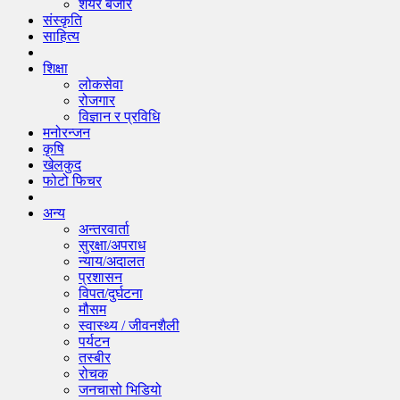
शेयर बजार
संस्कृति
साहित्य
शिक्षा
लोकसेवा
रोजगार
विज्ञान र प्रविधि
मनोरन्जन
कृषि
खेलकुद
फोटो फिचर
अन्य
अन्तरवार्ता
सुरक्षा/अपराध
न्याय/अदालत
प्रशासन
विपत/दुर्घटना
मौसम
स्वास्थ्य / जीवनशैली
पर्यटन
तस्बीर
रोचक
जनचासो भिडियो