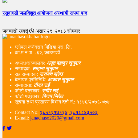
रसुवागढी जलविद्युत् आयोजना अस्थायी रूपमा बन्द
जनचासो खबर|
असार २९, २०८३ सोमबार
ग्लोबल कनेक्सन मिडिया प्रा. लि.
का.म.न.पा. -३२, काठमाडौं
अध्यक्ष/सञ्चालक:
अमृत बहादुर सुनुवार
सम्पादक:
सम्झना सुनुवार
सह सम्पादक:
नारायण श्रेष्ठ
बेलायत प्रतिनिधि:
आकास सुनुवार
संम्बादाता:
टीका राई
फोटो पत्रकार:
समीर राई
फोटो पत्रकार:
बिजय जिरेल
सूचना तथा प्रसारण विभाग दर्ता नं‌.: १८४६/२०७६-०७७
Contact No:
९८५१२१७१९४
,
९८१८८४३५०३
E-mail:
janachaso2020@gmail.com