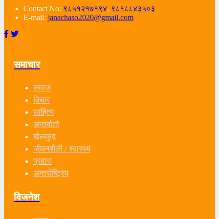
Contact No:
९८५१२१७१९४
,
९८१८८४३५०३
E-mail:
janachaso2020@gmail.com
समाचार
समाज
विचार
साहित्य
अन्तर्वार्ता
खेलकुद
जीवनशैली / स्वास्थ्य
प्रवास
अन्तर्राष्ट्रिय
विजनेश