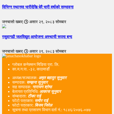
विभिन्न स्थानमा भारीदेखि धेरै भारी वर्षाको सम्भावना
जनचासो खबर|
असार २९, २०८३ सोमबार
रसुवागढी जलविद्युत् आयोजना अस्थायी रूपमा बन्द
जनचासो खबर|
असार २९, २०८३ सोमबार
ग्लोबल कनेक्सन मिडिया प्रा. लि.
का.म.न.पा. -३२, काठमाडौं
अध्यक्ष/सञ्चालक:
अमृत बहादुर सुनुवार
सम्पादक:
सम्झना सुनुवार
सह सम्पादक:
नारायण श्रेष्ठ
बेलायत प्रतिनिधि:
आकास सुनुवार
संम्बादाता:
टीका राई
फोटो पत्रकार:
समीर राई
फोटो पत्रकार:
बिजय जिरेल
सूचना तथा प्रसारण विभाग दर्ता नं‌.: १८४६/२०७६-०७७