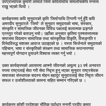
उपप्राध्यापक कुमारी लामाले जिर्मा कवितामाथि समालोचकीय मन्तव्य
राख्नु भएको थियो ।
कार्यक्रममा कवि सुनुवारको कृति 'जिर्मा'माथि टिप्पणी गर्नु हुँदै कवि
अमरदीप सुनुवारले ‘जिर्मा’ ले सुनुवार समुदायको भाषा, संस्कार,
संस्कृति र सामाजिक जीवनका विविध पक्षलाई कलात्मक ढङ्गले
प्रस्तुत गरेको बताउनु भयो। उहाँका अनुसार कृतिमा पुरुषसत्तात्मक
समाजमा विद्यमान सामाजिक तथा सांस्कृतिक विकृति, विसङ्गति र
विभेदविरुद्ध सशक्त आवाज उठाइएको छ । यस्ता सिर्जनाले समुदायको
पहिचान, भाषा र संस्कृतिको संरक्षण तथा सामाजिक रूपान्तरणमा
महत्त्वपूर्ण योगदान पुर्‍याउने विश्वास व्यक्त गर्नु भयो ।
उक्त कार्यक्रमको अवसरमा आफ्नो जीवनको अमूल्य ३२ वर्ष अनवरत
रुपमा राष्ट्रलाई सेवा गरी सेवा निवृत्त हुनु भएका सुनुवार राष्ट्रसेवक
समाजका संस्थापक सदस्य मोहन बहादुर सुनुवारलाई सेवा निवृत्त जीवन
सफल र उर्जाशीलताको कामना सहित सम्मान गरिएको छ ।
कार्यक्रम कोशी प्रदेशका भौतिक पूर्वाधार मन्त्री प्रदीप कुमार