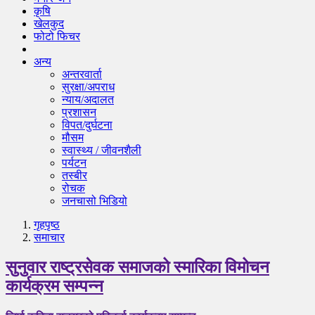
कृषि
खेलकुद
फोटो फिचर
अन्य
अन्तरवार्ता
सुरक्षा/अपराध
न्याय/अदालत
प्रशासन
विपत/दुर्घटना
मौसम
स्वास्थ्य / जीवनशैली
पर्यटन
तस्बीर
रोचक
जनचासो भिडियो
गृहपृष्‍ठ
समाचार
सुनुवार राष्ट्रसेवक समाजको स्मारिका विमोचन
कार्यक्रम सम्पन्न