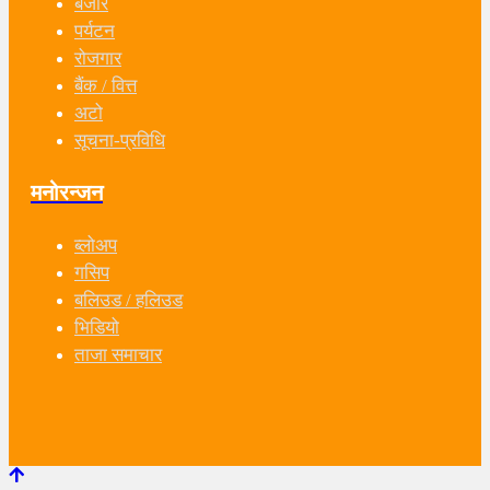
बजार
पर्यटन
रोजगार
बैंक / वित्त
अटो
सूचना-प्रविधि
मनोरन्जन
ब्लोअप
गसिप
बलिउड / हलिउड
भिडियो
ताजा समाचार