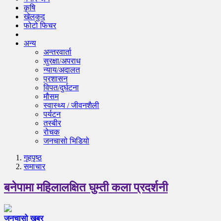
कृषि
खेलकुद
फोटो फिचर
अन्य
अन्तरवार्ता
सुरक्षा/अपराध
न्याय/अदालत
प्रशासन
विपत/दुर्घटना
मौसम
स्वास्थ्य / जीवनशैली
पर्यटन
तस्बीर
रोचक
जनचासो भिडियो
गृहपृष्‍ठ
समाचार
बनेपामा महिलालक्षित घुम्ती कला प्रदर्शनी
जनचासो खबर