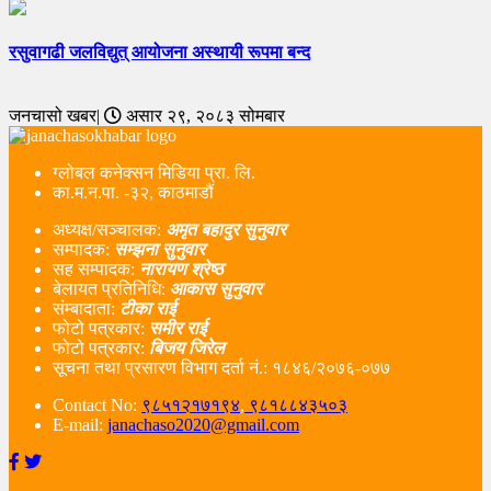
रसुवागढी जलविद्युत् आयोजना अस्थायी रूपमा बन्द
जनचासो खबर|
असार २९, २०८३ सोमबार
ग्लोबल कनेक्सन मिडिया प्रा. लि.
का.म.न.पा. -३२, काठमाडौं
अध्यक्ष/सञ्चालक:
अमृत बहादुर सुनुवार
सम्पादक:
सम्झना सुनुवार
सह सम्पादक:
नारायण श्रेष्ठ
बेलायत प्रतिनिधि:
आकास सुनुवार
संम्बादाता:
टीका राई
फोटो पत्रकार:
समीर राई
फोटो पत्रकार:
बिजय जिरेल
सूचना तथा प्रसारण विभाग दर्ता नं‌.: १८४६/२०७६-०७७
Contact No:
९८५१२१७१९४
,
९८१८८४३५०३
E-mail:
janachaso2020@gmail.com