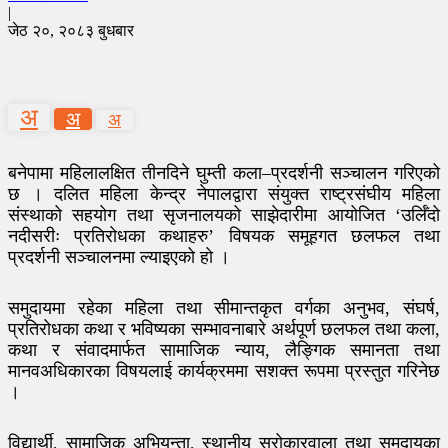
|
जेठ २०, २०८३ बुधबार
अ
अ
अ
बनेपामा महिलालक्षित तीनदिने घुम्ती कला–प्रदर्शनी सञ्चालन गरिएको
छ । दलित महिला केन्द्र नेपालद्वारा संयुक्त राष्ट्रसंघीय महिला
संस्थाको सहयोग तथा सृजनालयको साझेदारीमा आयोजित ‘उर्लिँदो
नदीसरीः प्रतिरोधका कथाहरु’ विषयक समूहगत छलफल तथा
प्रदर्शनी सञ्चालनमा ल्याइएको हो ।
समुदायमा रहेका महिला तथा सीमान्तकृत वर्गका अनुभव, संघर्ष,
प्रतिरोधका कथा र भविष्यका सम्भावनाबारे अर्थपूर्ण छलफल तथा कला,
कथा र संवादमार्फत सामाजिक न्याय, लैङ्गिक समानता तथा
मानवअधिकारका विषयलाई कार्यक्रममा सशक्त रूपमा प्रस्तुत गरिनेछ
।
विद्यार्थी, सामाजिक अभियन्ता, स्थानीय सरोकारवाला तथा समुदायका