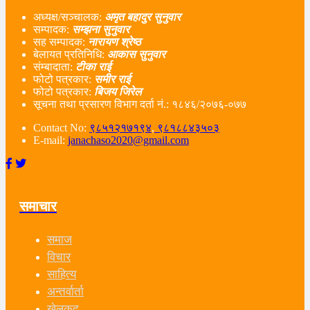
अध्यक्ष/सञ्चालक:
अमृत बहादुर सुनुवार
सम्पादक:
सम्झना सुनुवार
सह सम्पादक:
नारायण श्रेष्ठ
बेलायत प्रतिनिधि:
आकास सुनुवार
संम्बादाता:
टीका राई
फोटो पत्रकार:
समीर राई
फोटो पत्रकार:
बिजय जिरेल
सूचना तथा प्रसारण विभाग दर्ता नं‌.: १८४६/२०७६-०७७
Contact No:
९८५१२१७१९४
,
९८१८८४३५०३
E-mail:
janachaso2020@gmail.com
समाचार
समाज
विचार
साहित्य
अन्तर्वार्ता
खेलकुद