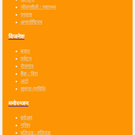
जीवनशैली / स्वास्थ्य
प्रवास
अन्तर्राष्ट्रिय
विजनेश
बजार
पर्यटन
रोजगार
बैंक / वित्त
अटो
सूचना-प्रविधि
मनोरन्जन
ब्लोअप
गसिप
बलिउड / हलिउड