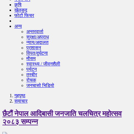
कृषि
खेलकुद
फोटो फिचर
अन्य
अन्तरवार्ता
सुरक्षा/अपराध
न्याय/अदालत
प्रशासन
विपत/दुर्घटना
मौसम
स्वास्थ्य / जीवनशैली
पर्यटन
तस्बीर
रोचक
जनचासो भिडियो
गृहपृष्‍ठ
समाचार
छैटौं नेपाल आदिबासी जनजाति चलचित्र महोत्सव
२०८३ सम्पन्न