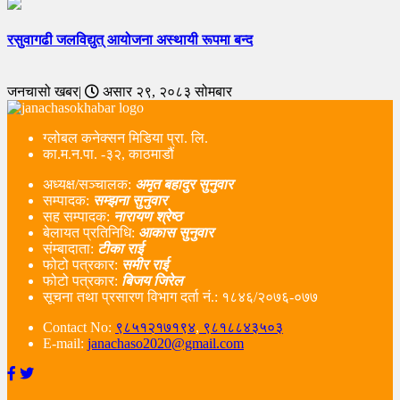
रसुवागढी जलविद्युत् आयोजना अस्थायी रूपमा बन्द
जनचासो खबर|
असार २९, २०८३ सोमबार
ग्लोबल कनेक्सन मिडिया प्रा. लि.
का.म.न.पा. -३२, काठमाडौं
अध्यक्ष/सञ्चालक:
अमृत बहादुर सुनुवार
सम्पादक:
सम्झना सुनुवार
सह सम्पादक:
नारायण श्रेष्ठ
बेलायत प्रतिनिधि:
आकास सुनुवार
संम्बादाता:
टीका राई
फोटो पत्रकार:
समीर राई
फोटो पत्रकार:
बिजय जिरेल
सूचना तथा प्रसारण विभाग दर्ता नं‌.: १८४६/२०७६-०७७
Contact No:
९८५१२१७१९४
,
९८१८८४३५०३
E-mail:
janachaso2020@gmail.com