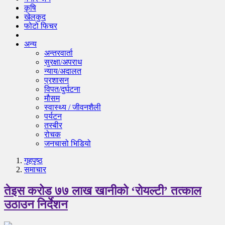
कृषि
खेलकुद
फोटो फिचर
अन्य
अन्तरवार्ता
सुरक्षा/अपराध
न्याय/अदालत
प्रशासन
विपत/दुर्घटना
मौसम
स्वास्थ्य / जीवनशैली
पर्यटन
तस्बीर
रोचक
जनचासो भिडियो
गृहपृष्‍ठ
समाचार
तेइस करोड ७७ लाख खानीको ‘रोयल्टी’ तत्काल
उठाउन निर्देशन