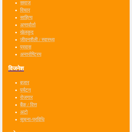
समाज
विचार
साहित्य
अन्तर्वार्ता
खेलकुद
जीवनशैली / स्वास्थ्य
प्रवास
अन्तर्राष्ट्रिय
विजनेश
बजार
पर्यटन
रोजगार
बैंक / वित्त
अटो
सूचना-प्रविधि