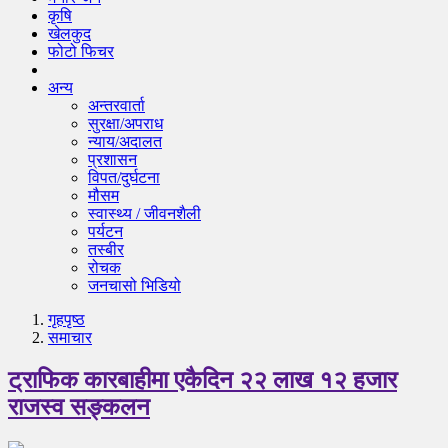
कृषि
खेलकुद
फोटो फिचर
अन्य
अन्तरवार्ता
सुरक्षा/अपराध
न्याय/अदालत
प्रशासन
विपत/दुर्घटना
मौसम
स्वास्थ्य / जीवनशैली
पर्यटन
तस्बीर
रोचक
जनचासो भिडियो
गृहपृष्‍ठ
समाचार
ट्राफिक कारबाहीमा एकैदिन २२ लाख १२ हजार
राजस्व सङ्कलन