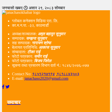
जनचासो खबर|
असार २९, २०८३ सोमबार
ग्लोबल कनेक्सन मिडिया प्रा. लि.
का.म.न.पा. -३२, काठमाडौं
अध्यक्ष/सञ्चालक:
अमृत बहादुर सुनुवार
सम्पादक:
सम्झना सुनुवार
सह सम्पादक:
नारायण श्रेष्ठ
बेलायत प्रतिनिधि:
आकास सुनुवार
संम्बादाता:
टीका राई
फोटो पत्रकार:
समीर राई
फोटो पत्रकार:
बिजय जिरेल
सूचना तथा प्रसारण विभाग दर्ता नं‌.: १८४६/२०७६-०७७
Contact No:
९८५१२१७१९४
,
९८१८८४३५०३
E-mail:
janachaso2020@gmail.com
समाचार