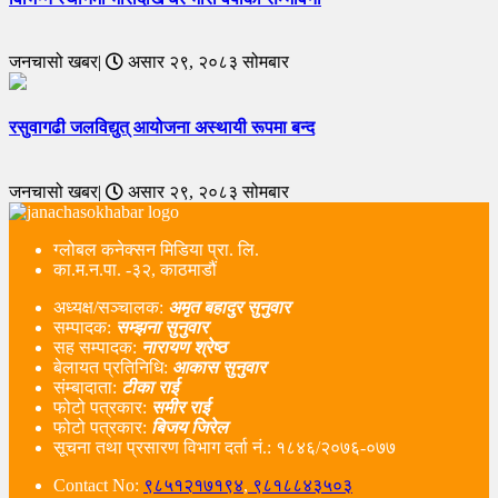
जनचासो खबर|
असार २९, २०८३ सोमबार
रसुवागढी जलविद्युत् आयोजना अस्थायी रूपमा बन्द
जनचासो खबर|
असार २९, २०८३ सोमबार
ग्लोबल कनेक्सन मिडिया प्रा. लि.
का.म.न.पा. -३२, काठमाडौं
अध्यक्ष/सञ्चालक:
अमृत बहादुर सुनुवार
सम्पादक:
सम्झना सुनुवार
सह सम्पादक:
नारायण श्रेष्ठ
बेलायत प्रतिनिधि:
आकास सुनुवार
संम्बादाता:
टीका राई
फोटो पत्रकार:
समीर राई
फोटो पत्रकार:
बिजय जिरेल
सूचना तथा प्रसारण विभाग दर्ता नं‌.: १८४६/२०७६-०७७
Contact No:
९८५१२१७१९४
,
९८१८८४३५०३