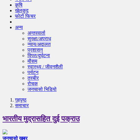
कृषि
खेलकुद
फोटो फिचर
अन्य
अन्तरवार्ता
सुरक्षा/अपराध
न्याय/अदालत
प्रशासन
विपत/दुर्घटना
मौसम
स्वास्थ्य / जीवनशैली
पर्यटन
तस्बीर
रोचक
जनचासो भिडियो
गृहपृष्‍ठ
समाचार
भारतीय मुद्रासहित दुई पक्राउ
जनचासो खबर