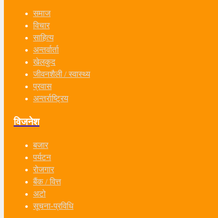
समाज
विचार
साहित्य
अन्तर्वार्ता
खेलकुद
जीवनशैली / स्वास्थ्य
प्रवास
अन्तर्राष्ट्रिय
विजनेश
बजार
पर्यटन
रोजगार
बैंक / वित्त
अटो
सूचना-प्रविधि