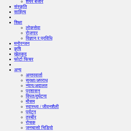
शेयर बजार
संस्कृति
साहित्य
शिक्षा
लोकसेवा
रोजगार
विज्ञान र प्रविधि
मनोरन्जन
कृषि
खेलकुद
फोटो फिचर
अन्य
अन्तरवार्ता
सुरक्षा/अपराध
न्याय/अदालत
प्रशासन
विपत/दुर्घटना
मौसम
स्वास्थ्य / जीवनशैली
पर्यटन
तस्बीर
रोचक
जनचासो भिडियो