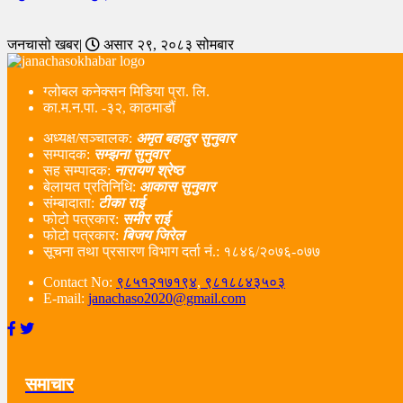
जनचासो खबर|
असार २९, २०८३ सोमबार
ग्लोबल कनेक्सन मिडिया प्रा. लि.
का.म.न.पा. -३२, काठमाडौं
अध्यक्ष/सञ्चालक:
अमृत बहादुर सुनुवार
सम्पादक:
सम्झना सुनुवार
सह सम्पादक:
नारायण श्रेष्ठ
बेलायत प्रतिनिधि:
आकास सुनुवार
संम्बादाता:
टीका राई
फोटो पत्रकार:
समीर राई
फोटो पत्रकार:
बिजय जिरेल
सूचना तथा प्रसारण विभाग दर्ता नं‌.: १८४६/२०७६-०७७
Contact No:
९८५१२१७१९४
,
९८१८८४३५०३
E-mail:
janachaso2020@gmail.com
समाचार