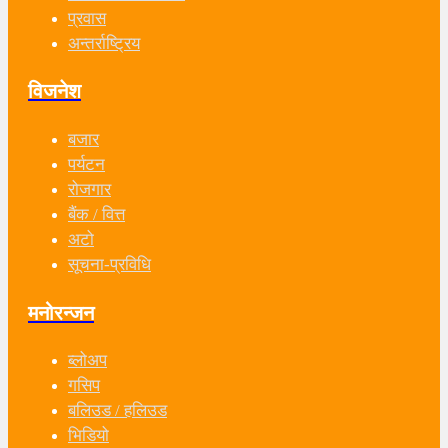
प्रवास
अन्तर्राष्ट्रिय
विजनेश
बजार
पर्यटन
रोजगार
बैंक / वित्त
अटो
सूचना-प्रविधि
मनोरन्जन
ब्लोअप
गसिप
बलिउड / हलिउड
भिडियो