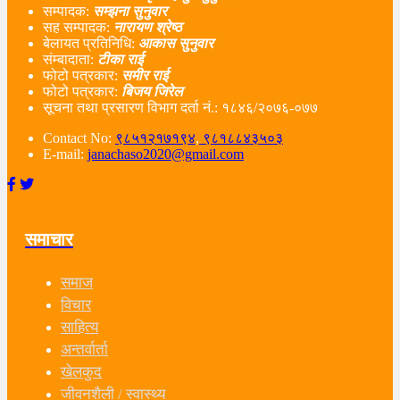
सम्पादक:
सम्झना सुनुवार
सह सम्पादक:
नारायण श्रेष्ठ
बेलायत प्रतिनिधि:
आकास सुनुवार
संम्बादाता:
टीका राई
फोटो पत्रकार:
समीर राई
फोटो पत्रकार:
बिजय जिरेल
सूचना तथा प्रसारण विभाग दर्ता नं‌.: १८४६/२०७६-०७७
Contact No:
९८५१२१७१९४
,
९८१८८४३५०३
E-mail:
janachaso2020@gmail.com
समाचार
समाज
विचार
साहित्य
अन्तर्वार्ता
खेलकुद
जीवनशैली / स्वास्थ्य