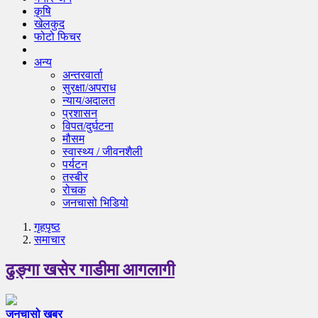
कृषि
खेलकुद
फोटो फिचर
अन्य
अन्तरवार्ता
सुरक्षा/अपराध
न्याय/अदालत
प्रशासन
विपत/दुर्घटना
मौसम
स्वास्थ्य / जीवनशैली
पर्यटन
तस्बीर
रोचक
जनचासो भिडियो
गृहपृष्‍ठ
समाचार
ढुङ्गा खसेर गाडीमा आगलागी
जनचासो खबर