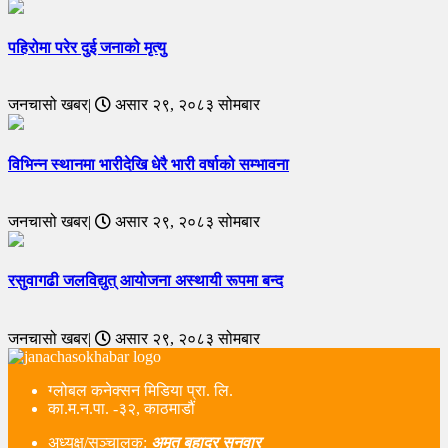
पहिरोमा परेर दुई जनाको मृत्यु
जनचासो खबर|
असार २९, २०८३ सोमबार
विभिन्न स्थानमा भारीदेखि धेरै भारी वर्षाको सम्भावना
जनचासो खबर|
असार २९, २०८३ सोमबार
रसुवागढी जलविद्युत् आयोजना अस्थायी रूपमा बन्द
जनचासो खबर|
असार २९, २०८३ सोमबार
ग्लोबल कनेक्सन मिडिया प्रा. लि.
का.म.न.पा. -३२, काठमाडौं
अध्यक्ष/सञ्चालक:
अमृत बहादुर सुनुवार