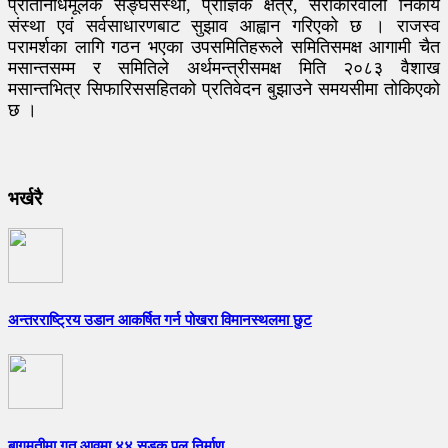
प्रतिनिधिमूलक सङ्घसंस्था, प्राज्ञिक क्षेत्र, सरोकारवाला निकाय
संस्था एवं सर्वसाधारणबाट सुझाव आह्वान गरिएको छ । राजस्व
परामर्शका लागि गठन भएका उपसमितिहरूले समितिसमक्ष आगामी चैत
मसान्तसम्म र समितिले अर्थमन्त्रीसमक्ष मिति २०८३ वैशाख
मसान्तभित्र सिफारिससहितको प्रतिवेदन बुझाउने समयसीमा तोकिएको
छ ।
भर्खरै
अन्तरराष्ट्रिय उडान आकर्षित गर्न पोखरा विमानस्थलमा छुट
बागमतीमा गत आवमा ४४ सडक पुल निर्माण