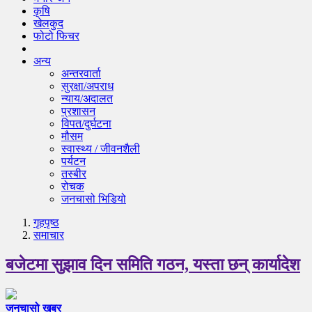
कृषि
खेलकुद
फोटो फिचर
अन्य
अन्तरवार्ता
सुरक्षा/अपराध
न्याय/अदालत
प्रशासन
विपत/दुर्घटना
मौसम
स्वास्थ्य / जीवनशैली
पर्यटन
तस्बीर
रोचक
जनचासो भिडियो
गृहपृष्‍ठ
समाचार
बजेटमा सुझाव दिन समिति गठन, यस्ता छन् कार्यादेश
जनचासो खबर