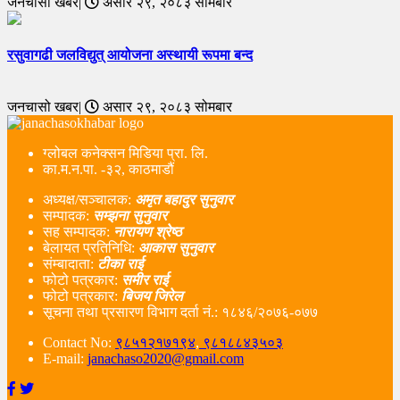
जनचासो खबर|
असार २९, २०८३ सोमबार
रसुवागढी जलविद्युत् आयोजना अस्थायी रूपमा बन्द
जनचासो खबर|
असार २९, २०८३ सोमबार
ग्लोबल कनेक्सन मिडिया प्रा. लि.
का.म.न.पा. -३२, काठमाडौं
अध्यक्ष/सञ्चालक:
अमृत बहादुर सुनुवार
सम्पादक:
सम्झना सुनुवार
सह सम्पादक:
नारायण श्रेष्ठ
बेलायत प्रतिनिधि:
आकास सुनुवार
संम्बादाता:
टीका राई
फोटो पत्रकार:
समीर राई
फोटो पत्रकार:
बिजय जिरेल
सूचना तथा प्रसारण विभाग दर्ता नं‌.: १८४६/२०७६-०७७
Contact No:
९८५१२१७१९४
,
९८१८८४३५०३
E-mail:
janachaso2020@gmail.com