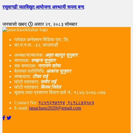
रसुवागढी जलविद्युत् आयोजना अस्थायी रूपमा बन्द
जनचासो खबर|
असार २९, २०८३ सोमबार
ग्लोबल कनेक्सन मिडिया प्रा. लि.
का.म.न.पा. -३२, काठमाडौं
अध्यक्ष/सञ्चालक:
अमृत बहादुर सुनुवार
सम्पादक:
सम्झना सुनुवार
सह सम्पादक:
नारायण श्रेष्ठ
बेलायत प्रतिनिधि:
आकास सुनुवार
संम्बादाता:
टीका राई
फोटो पत्रकार:
समीर राई
फोटो पत्रकार:
बिजय जिरेल
सूचना तथा प्रसारण विभाग दर्ता नं‌.: १८४६/२०७६-०७७
Contact No:
९८५१२१७१९४
,
९८१८८४३५०३
E-mail:
janachaso2020@gmail.com