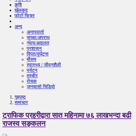
कृषि
खेलकुद
फोटो फिचर
अन्य
अन्तरवार्ता
सुरक्षा/अपराध
न्याय/अदालत
प्रशासन
विपत/दुर्घटना
मौसम
स्वास्थ्य / जीवनशैली
पर्यटन
तस्बीर
रोचक
जनचासो भिडियो
गृहपृष्‍ठ
समाचार
ट्राफिक प्रहरीद्वारा सात महिनामा ७६ लाखभन्दा बढी
राजस्व सङ्कलन