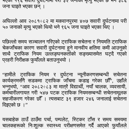
भएका १९६ सवारी दुर्घटनामा परी ३२ जनाको मृत्यु भएको छ भने ३८६
जना घाइते भएका छन् ।
अघिल्लो आव २०८१÷८२ मा मकवानपुरमा ४०७ सवारी दुर्घटनामा परी
५० जनाको मृत्यु भएको थियो भने ९६५ जना घाइते भएका थिए ।
पछिल्लो समय सञ्चालन गरिएको ट्राफिक सचेतना र नियमति ट्राफिक
चेकजाँचका कारण सवारी दुर्घटनामा हुने मानवीय क्षतिमा कमी आउनुको
साथै ट्राफिक नियम उल्लङ्घनकर्ताको सङ्ख्यासमेत घट्दै गएको
प्रहरी निरीक्षक फुयाँलले बताउनुभयो ।
“हामीले ट्राफिक नियम र दुर्घटना न्यूनीकरणसम्बन्धी सचेतना
कार्यक्रमसँगै सडकमा ट्राफिक जाँचमा कडाइ गरेका छौँ”, उहाँले
भन्नुभयो, “आव २०८२÷८३ मा मात्रै विद्यार्थी, नयाँ चालक, व्यवसायी,
कर्मचारीलगायत गरी ५४७ पटक ट्राफिक नियमसम्बन्धी सचेतनामूलक
सहजीकरण गरेका छौँ । त्यसबाट ३९ हजार २४६ जनालाई सचेतना
दिइएको छ ।”
यसबाहेक ठाउँ ठाउँमा पर्चा, पम्पलेट, स्टिकर टाँस र समय समयमा
चालकहरूको निःशुल्क स्वास्थ्य परीक्षणसमेत गर्दै आएको फुयाँलले