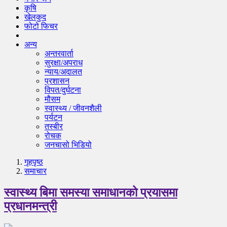
कृषि
खेलकुद
फोटो फिचर
अन्य
अन्तरवार्ता
सुरक्षा/अपराध
न्याय/अदालत
प्रशासन
विपत/दुर्घटना
मौसम
स्वास्थ्य / जीवनशैली
पर्यटन
तस्बीर
रोचक
जनचासो भिडियो
गृहपृष्‍ठ
समाचार
स्वास्थ्य बिमा समस्या समाधानको प्रयासमा
प्रधानमन्त्री