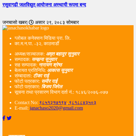
रसुवागढी जलविद्युत् आयोजना अस्थायी रूपमा बन्द
जनचासो खबर|
असार २९, २०८३ सोमबार
ग्लोबल कनेक्सन मिडिया प्रा. लि.
का.म.न.पा. -३२, काठमाडौं
अध्यक्ष/सञ्चालक:
अमृत बहादुर सुनुवार
सम्पादक:
सम्झना सुनुवार
सह सम्पादक:
नारायण श्रेष्ठ
बेलायत प्रतिनिधि:
आकास सुनुवार
संम्बादाता:
टीका राई
फोटो पत्रकार:
समीर राई
फोटो पत्रकार:
बिजय जिरेल
सूचना तथा प्रसारण विभाग दर्ता नं‌.: १८४६/२०७६-०७७
Contact No:
९८५१२१७१९४
,
९८१८८४३५०३
E-mail:
janachaso2020@gmail.com