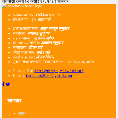
जनचासो खबर|
असार २९, २०८३ सोमबार
ग्लोबल कनेक्सन मिडिया प्रा. लि.
का.म.न.पा. -३२, काठमाडौं
अध्यक्ष/सञ्चालक:
अमृत बहादुर सुनुवार
सम्पादक:
सम्झना सुनुवार
सह सम्पादक:
नारायण श्रेष्ठ
बेलायत प्रतिनिधि:
आकास सुनुवार
संम्बादाता:
टीका राई
फोटो पत्रकार:
समीर राई
फोटो पत्रकार:
बिजय जिरेल
सूचना तथा प्रसारण विभाग दर्ता नं‌.: १८४६/२०७६-०७७
Contact No:
९८५१२१७१९४
,
९८१८८४३५०३
E-mail:
janachaso2020@gmail.com
समाचार
समाज