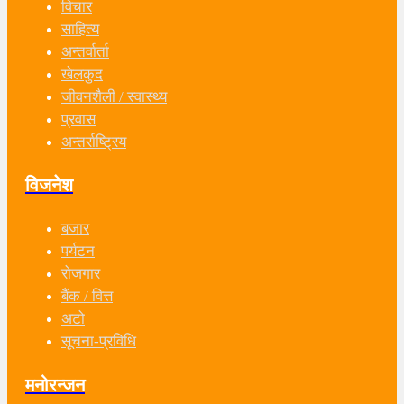
विचार
साहित्य
अन्तर्वार्ता
खेलकुद
जीवनशैली / स्वास्थ्य
प्रवास
अन्तर्राष्ट्रिय
विजनेश
बजार
पर्यटन
रोजगार
बैंक / वित्त
अटो
सूचना-प्रविधि
मनोरन्जन