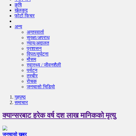
कृषि
खेलकुद
फोटो फिचर
अन्य
अन्तरवार्ता
सुरक्षा/अपराध
न्याय/अदालत
प्रशासन
विपत/दुर्घटना
मौसम
स्वास्थ्य / जीवनशैली
पर्यटन
तस्बीर
रोचक
जनचासो भिडियो
गृहपृष्‍ठ
समाचार
क्यान्सरबाट हरेक वर्ष दश लाख मानिकको मृत्यु
जनचासो खबर