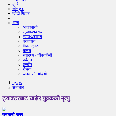
कृषि
खेलकुद
फोटो फिचर
अन्य
अन्तरवार्ता
सुरक्षा/अपराध
न्याय/अदालत
प्रशासन
विपत/दुर्घटना
मौसम
स्वास्थ्य / जीवनशैली
पर्यटन
तस्बीर
रोचक
जनचासो भिडियो
गृहपृष्‍ठ
समाचार
ट्याक्टरबाट खसेर युवकको मृत्यु
जनचासो खबर