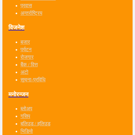
प्रवास
अन्तर्राष्ट्रिय
विजनेश
बजार
पर्यटन
रोजगार
बैंक / वित्त
अटो
सूचना-प्रविधि
मनोरन्जन
ब्लोअप
गसिप
बलिउड / हलिउड
भिडियो