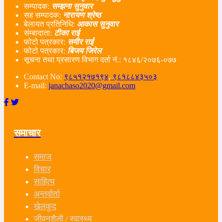
सम्पादक:
सम्झना सुनुवार
सह सम्पादक:
नारायण श्रेष्ठ
बेलायत प्रतिनिधि:
आकास सुनुवार
संम्बादाता:
टीका राई
फोटो पत्रकार:
समीर राई
फोटो पत्रकार:
बिजय जिरेल
सूचना तथा प्रसारण विभाग दर्ता नं‌.: १८४६/२०७६-०७७
Contact No:
९८५१२१७१९४
,
९८१८८४३५०३
E-mail:
janachaso2020@gmail.com
समाचार
समाज
विचार
साहित्य
अन्तर्वार्ता
खेलकुद
जीवनशैली / स्वास्थ्य