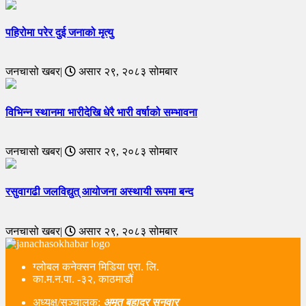
पहिरोमा परेर दुई जनाको मृत्यु
जनचासो खबर|
असार २९, २०८३ सोमबार
विभिन्न स्थानमा भारीदेखि धेरै भारी वर्षाको सम्भावना
जनचासो खबर|
असार २९, २०८३ सोमबार
रसुवागढी जलविद्युत् आयोजना अस्थायी रूपमा बन्द
जनचासो खबर|
असार २९, २०८३ सोमबार
ग्लोबल कनेक्सन मिडिया प्रा. लि.
का.म.न.पा. -३२, काठमाडौं
अध्यक्ष/सञ्चालक:
अमृत बहादुर सुनुवार