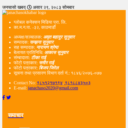
जनचासो खबर|
असार २९, २०८३ सोमबार
ग्लोबल कनेक्सन मिडिया प्रा. लि.
का.म.न.पा. -३२, काठमाडौं
अध्यक्ष/सञ्चालक:
अमृत बहादुर सुनुवार
सम्पादक:
सम्झना सुनुवार
सह सम्पादक:
नारायण श्रेष्ठ
बेलायत प्रतिनिधि:
आकास सुनुवार
संम्बादाता:
टीका राई
फोटो पत्रकार:
समीर राई
फोटो पत्रकार:
बिजय जिरेल
सूचना तथा प्रसारण विभाग दर्ता नं‌.: १८४६/२०७६-०७७
Contact No:
९८५१२१७१९४
,
९८१८८४३५०३
E-mail:
janachaso2020@gmail.com
समाचार