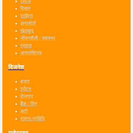
समाज
विचार
साहित्य
अन्तर्वार्ता
खेलकुद
जीवनशैली / स्वास्थ्य
प्रवास
अन्तर्राष्ट्रिय
विजनेश
बजार
पर्यटन
रोजगार
बैंक / वित्त
अटो
सूचना-प्रविधि
मनोरन्जन