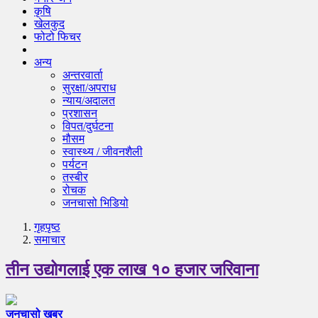
कृषि
खेलकुद
फोटो फिचर
अन्य
अन्तरवार्ता
सुरक्षा/अपराध
न्याय/अदालत
प्रशासन
विपत/दुर्घटना
मौसम
स्वास्थ्य / जीवनशैली
पर्यटन
तस्बीर
रोचक
जनचासो भिडियो
गृहपृष्‍ठ
समाचार
तीन उद्योगलाई एक लाख १० हजार जरिवाना
जनचासो खबर