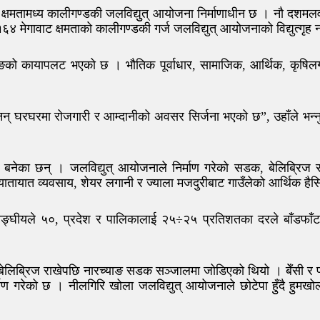
मतामध्य कालीगण्डकी जलविद्युुत् आयोजना निर्माणाधीन छ । नौ दशमलव १४ 
४ मेगावाट क्षमताको कालीगण्डकी गर्ज जलविद्युत् आयोजनाको विद्युत्गृह 
च्याङको कायापलट भएको छ । भौतिक पूर्वाधार, सामाजिक, आर्थिक, कृषिल
छैनन् घरघरमा रोजगारी र आम्दानीको अवसर सिर्जना भएको छ”, उहाँले भन
वन बनेका छन् । जलविद्युत् आयोजनाले निर्माण गरेको सडक, बेलिब्रिज 
वानी, यातायात व्यवसाय, शेयर लगानी र ज्याला मजदुरीबाट गाउँलेको आर्थिक
 सङ्घीयले ५०, प्रदेश र पालिकालाई २५÷२५ प्रतिशतका दरले बाँडफाँट ह
ेलिब्रिज राखेपछि नारच्याङ सडक सञ्जालमा जोडिएको थियो । बेँसी र पट
ण गरेको छ । नीलगिरि खोला जलविद्युत् आयोजनाले छोटेपा हुुँदै हुुमखोल