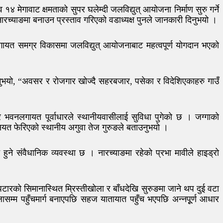
मेगावाट क्षमताको सुपर घलेम्दी जलविद्युत् आयोजना निर्माण सुरु गर्ने
नारच्याङमा बनाउन प्रस्ताव गरिएको वडाध्यक्ष पुनले जानकारी दिनुभयो ।
गायत समग्र विकासमा जलविद्युत् आयोजनाबाट महत्वपूर्ण योगदान भएको
्नुभयो, “अवसर र रोजगार खोज्दै सहरबजार, पसेका र विदेशिएकाहरु गाउँ
र भवनलगायत पूर्वाधारले स्थानीयवासीलाई सुविधा पुगेको छ । जग्गाको
 हैसियत फेरिएको स्थानीय अगुवा तेज गुरुङले बताउनुभयो ।
ुने संवैधानिक व्यवस्था छ । नारच्याङमा रहेको प्रभा मावीले हाइड्रो
ारको सिमानास्थित म्रिस्तीखोला र बाँधदेखि सुरुङमा जाने थप दुई वटा
ासम्म पहुँचमार्ग बनाएपछि सहज यातायात पहुँच भएपछि अन्नपूूर्ण आधार