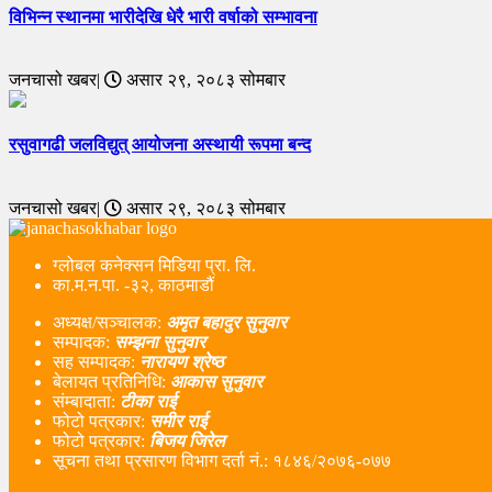
विभिन्न स्थानमा भारीदेखि धेरै भारी वर्षाको सम्भावना
जनचासो खबर|
असार २९, २०८३ सोमबार
रसुवागढी जलविद्युत् आयोजना अस्थायी रूपमा बन्द
जनचासो खबर|
असार २९, २०८३ सोमबार
ग्लोबल कनेक्सन मिडिया प्रा. लि.
का.म.न.पा. -३२, काठमाडौं
अध्यक्ष/सञ्चालक:
अमृत बहादुर सुनुवार
सम्पादक:
सम्झना सुनुवार
सह सम्पादक:
नारायण श्रेष्ठ
बेलायत प्रतिनिधि:
आकास सुनुवार
संम्बादाता:
टीका राई
फोटो पत्रकार:
समीर राई
फोटो पत्रकार:
बिजय जिरेल
सूचना तथा प्रसारण विभाग दर्ता नं‌.: १८४६/२०७६-०७७