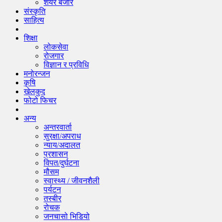
शेयर बजार
संस्कृति
साहित्य
शिक्षा
लोकसेवा
रोजगार
विज्ञान र प्रविधि
मनोरन्जन
कृषि
खेलकुद
फोटो फिचर
अन्य
अन्तरवार्ता
सुरक्षा/अपराध
न्याय/अदालत
प्रशासन
विपत/दुर्घटना
मौसम
स्वास्थ्य / जीवनशैली
पर्यटन
तस्बीर
रोचक
जनचासो भिडियो