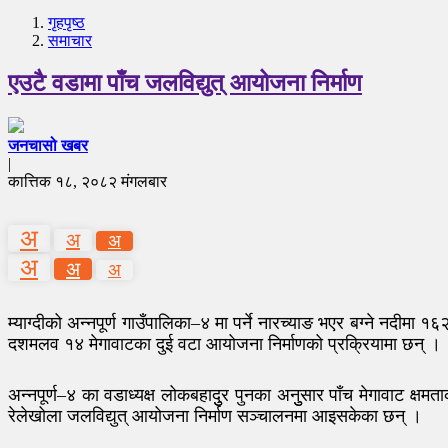
गृहपृष्‍ठ
समाचार
एउटै वडामा पाँच जलविद्युत् आयोजना निर्माण
जनचासो खबर
|
कात्तिक १८, २०८२ मंगलबार
अ
अ
अ
अ
अ
अ
म्याग्दीको अन्नपूर्ण गाउँपालिका–४ मा पर्ने नारच्याङ भएर बग्ने नदी
दशमलव १४ मेगावाटका दुई वटा आयोजना निर्माणको प्रक्रियामा छन् ।
अन्नपूर्ण–४ का वडाध्यक्ष लोकबहादुुर पुनका अनुुसार पाँच मेगावाट क्ष
रेलेखोला जलविद्युत् आयोजना निर्माण सञ्चालनमा आइसकेका छन् ।