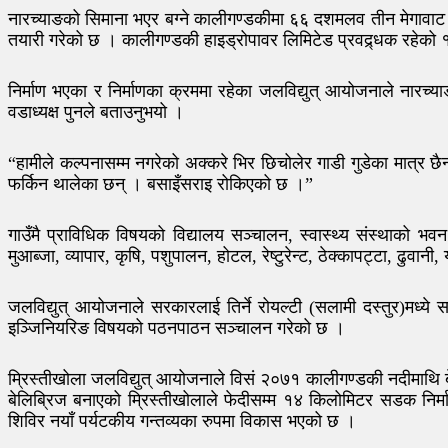
नारच्याङको सिमाना भएर बग्ने कालीगण्डकीमा ६६ दशमलव तीन मेगावाट क्ष
तयारी गरेको छ । कालीगण्डकी हाइड्रोपावर लिमिटेड प्रवद्र्धक रहेको १६
निर्माण भएका र निर्माणका क्रममा रहेका जलविद्युत् आयोजनाले नार
वडाध्यक्ष पुनले बताउनुभयो ।
“हामीले कल्पनासम्म नगरेको अक्करे भिर छिचोलेर गाडी गुडेका मात्र 
फर्किन थालेका छन् । बसाइँसराइ रोकिएको छ ।”
गाउँमै प्राविधिक विषयको विद्यालय सञ्चालन, स्वास्थ्य संस्थाको भ
मुआब्जा, व्यापार, कृषि, पशुपालन, होटल, रेष्टुरेन्ट, ठेक्कापट्टा, ढु
जलविद्युत् आयोजनाले सरकारलाई तिर्ने रोयल्टी (सलामी दस्तुर)मध्ये
इञ्जिनियरिङ विषयको पठनपाठन सञ्चालन गरेको छ ।
म्रिस्तीखोला जलविद्युत् आयोजनाले विसं २०७१ कालीगण्डकी नदीमाथि ब
बेलिब्रिज बनाएको म्रिस्तीखोलाले फेदीसम्म १४ किलोमिटर सडक निर्मा
शिविर नयाँ पर्यटकीय गन्तव्यका रुपमा विकास भएको छ ।