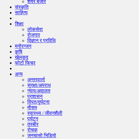
शेयर बजार
संस्कृति
साहित्य
शिक्षा
लोकसेवा
रोजगार
विज्ञान र प्रविधि
मनोरन्जन
कृषि
खेलकुद
फोटो फिचर
अन्य
अन्तरवार्ता
सुरक्षा/अपराध
न्याय/अदालत
प्रशासन
विपत/दुर्घटना
मौसम
स्वास्थ्य / जीवनशैली
पर्यटन
तस्बीर
रोचक
जनचासो भिडियो