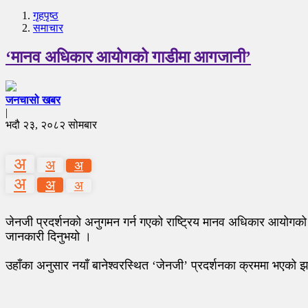
गृहपृष्‍ठ
समाचार
‘मानव अधिकार आयोगको गाडीमा आगजानी’
जनचासो खबर
|
भदौ २३, २०८२ सोमबार
अ
अ
अ
अ
अ
अ
जेनजी प्रदर्शनको अनुगमन गर्न गएको राष्ट्रिय मानव अधिकार आयोग
जानकारी दिनुभयो ।
उहाँका अनुसार नयाँ बानेश्वरस्थित ‘जेनजी’ प्रदर्शनका क्रममा भएको 