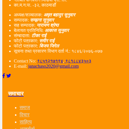
का.म.न.पा. -३२, काठमाडौं
अध्यक्ष/सञ्चालक:
अमृत बहादुर सुनुवार
सम्पादक:
सम्झना सुनुवार
सह सम्पादक:
नारायण श्रेष्ठ
बेलायत प्रतिनिधि:
आकास सुनुवार
संम्बादाता:
टीका राई
फोटो पत्रकार:
समीर राई
फोटो पत्रकार:
बिजय जिरेल
सूचना तथा प्रसारण विभाग दर्ता नं‌.: १८४६/२०७६-०७७
Contact No:
९८५१२१७१९४
,
९८१८८४३५०३
E-mail:
janachaso2020@gmail.com
समाचार
समाज
विचार
साहित्य