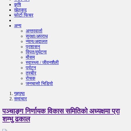
कृषि
खेलकुद
फोटो फिचर
अन्य
अन्तरवार्ता
सुरक्षा/अपराध
न्याय/अदालत
प्रशासन
विपत/दुर्घटना
मौसम
स्वास्थ्य / जीवनशैली
पर्यटन
तस्बीर
रोचक
जनचासो भिडियो
गृहपृष्‍ठ
समाचार
पञ्चाङ्ग निर्णायक विकास समितिको अध्यक्षमा प्रा
शम्भु ढकाल