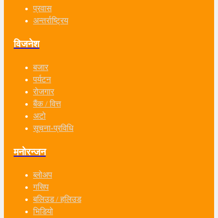
प्रवास
अन्तर्राष्ट्रिय
विजनेश
बजार
पर्यटन
रोजगार
बैंक / वित्त
अटो
सूचना-प्रविधि
मनोरन्जन
ब्लोअप
गसिप
बलिउड / हलिउड
भिडियो