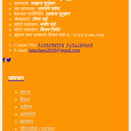
सम्पादक:
सम्झना सुनुवार
सह सम्पादक:
नारायण श्रेष्ठ
बेलायत प्रतिनिधि:
आकास सुनुवार
संम्बादाता:
टीका राई
फोटो पत्रकार:
समीर राई
फोटो पत्रकार:
बिजय जिरेल
सूचना तथा प्रसारण विभाग दर्ता नं‌.: १८४६/२०७६-०७७
Contact No:
९८५१२१७१९४
,
९८१८८४३५०३
E-mail:
janachaso2020@gmail.com
समाचार
समाज
विचार
साहित्य
अन्तर्वार्ता
खेलकुद
जीवनशैली / स्वास्थ्य