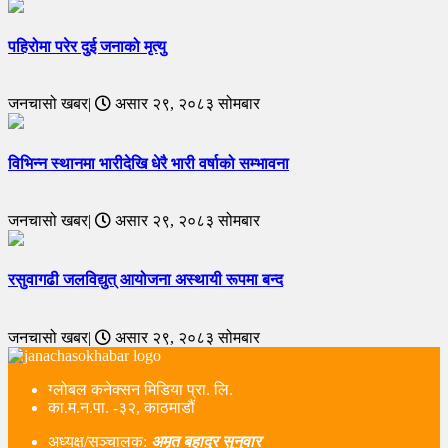
पहिरोमा परेर दुई जनाको मृत्यु
जनचासो खबर|
असार २९, २०८३ सोमबार
विभिन्न स्थानमा भारीदेखि धेरै भारी वर्षाको सम्भावना
जनचासो खबर|
असार २९, २०८३ सोमबार
रसुवागढी जलविद्युत् आयोजना अस्थायी रूपमा बन्द
जनचासो खबर|
असार २९, २०८३ सोमबार
ग्लोबल कनेक्सन मिडिया प्रा. लि.
का.म.न.पा. -३२, काठमाडौं
अध्यक्ष/सञ्चालक:
अमृत बहादुर सुनुवार