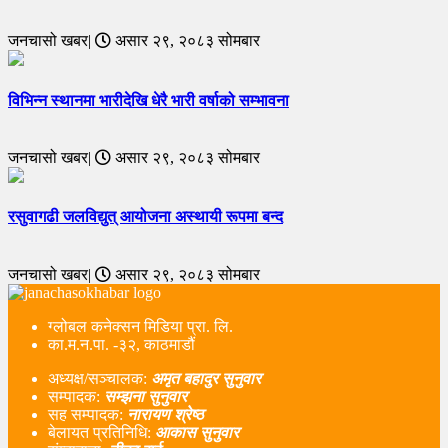
जनचासो खबर|
असार २९, २०८३ सोमबार
विभिन्न स्थानमा भारीदेखि धेरै भारी वर्षाको सम्भावना
जनचासो खबर|
असार २९, २०८३ सोमबार
रसुवागढी जलविद्युत् आयोजना अस्थायी रूपमा बन्द
जनचासो खबर|
असार २९, २०८३ सोमबार
ग्लोबल कनेक्सन मिडिया प्रा. लि.
का.म.न.पा. -३२, काठमाडौं
अध्यक्ष/सञ्चालक:
अमृत बहादुर सुनुवार
सम्पादक:
सम्झना सुनुवार
सह सम्पादक:
नारायण श्रेष्ठ
बेलायत प्रतिनिधि:
आकास सुनुवार