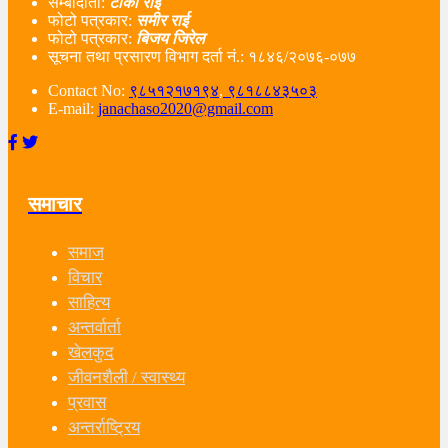
संम्बादाता:
टीका राई
फोटो पत्रकार:
समीर राई
फोटो पत्रकार:
बिजय जिरेल
सूचना तथा प्रसारण विभाग दर्ता नं‌.: १८४६/२०७६-०७७
Contact No:
९८५१२१७१९४
,
९८१८८४३५०३
E-mail:
janachaso2020@gmail.com
समाचार
समाज
विचार
साहित्य
अन्तर्वार्ता
खेलकुद
जीवनशैली / स्वास्थ्य
प्रवास
अन्तर्राष्ट्रिय