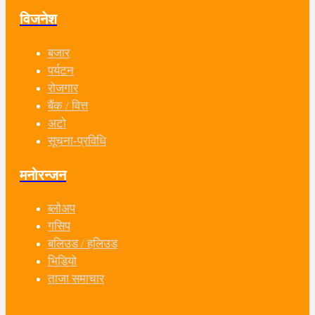
विजनेश
बजार
पर्यटन
रोजगार
बैंक / वित्त
अटो
सूचना-प्रविधि
मनोरन्जन
ब्लोअप
गसिप
बलिउड / हलिउड
भिडियो
ताजा समाचार