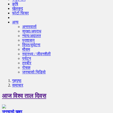
कृषि
खेलकुद
फोटो फिचर
अन्य
अन्तरवार्ता
सुरक्षा/अपराध
न्याय/अदालत
प्रशासन
विपत/दुर्घटना
मौसम
स्वास्थ्य / जीवनशैली
पर्यटन
तस्बीर
रोचक
जनचासो भिडियो
गृहपृष्‍ठ
समाचार
आज विश्व ताल दिवस
जनचासो खबर