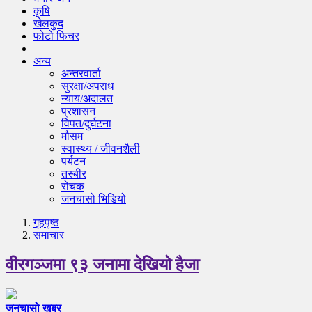
कृषि
खेलकुद
फोटो फिचर
अन्य
अन्तरवार्ता
सुरक्षा/अपराध
न्याय/अदालत
प्रशासन
विपत/दुर्घटना
मौसम
स्वास्थ्य / जीवनशैली
पर्यटन
तस्बीर
रोचक
जनचासो भिडियो
गृहपृष्‍ठ
समाचार
वीरगञ्जमा ९३ जनामा देखियो हैजा
जनचासो खबर