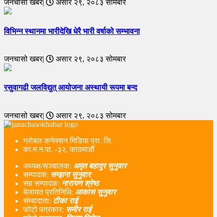
जनचासो खबर|
असार २९, २०८३ सोमबार
विभिन्न स्थानमा भारीदेखि धेरै भारी वर्षाको सम्भावना
जनचासो खबर|
असार २९, २०८३ सोमबार
रसुवागढी जलविद्युत् आयोजना अस्थायी रूपमा बन्द
जनचासो खबर|
असार २९, २०८३ सोमबार
ग्लोबल कनेक्सन मिडिया प्रा. लि.
का.म.न.पा. -३२, काठमाडौं
अध्यक्ष/सञ्चालक:
अमृत बहादुर सुनुवार
सम्पादक:
सम्झना सुनुवार
सह सम्पादक:
नारायण श्रेष्ठ
बेलायत प्रतिनिधि:
आकास सुनुवार
संम्बादाता:
टीका राई
फोटो पत्रकार:
समीर राई