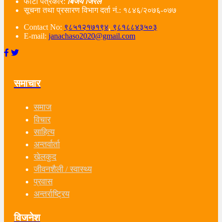
फोटो पत्रकार:
बिजय जिरेल
सूचना तथा प्रसारण विभाग दर्ता नं‌.: १८४६/२०७६-०७७
Contact No:
९८५१२१७१९४
,
९८१८८४३५०३
E-mail:
janachaso2020@gmail.com
समाचार
समाज
विचार
साहित्य
अन्तर्वार्ता
खेलकुद
जीवनशैली / स्वास्थ्य
प्रवास
अन्तर्राष्ट्रिय
विजनेश