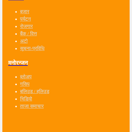
बजार
पर्यटन
रोजगार
बैंक / वित्त
अटो
सूचना-प्रविधि
मनोरन्जन
ब्लोअप
गसिप
बलिउड / हलिउड
भिडियो
ताजा समाचार