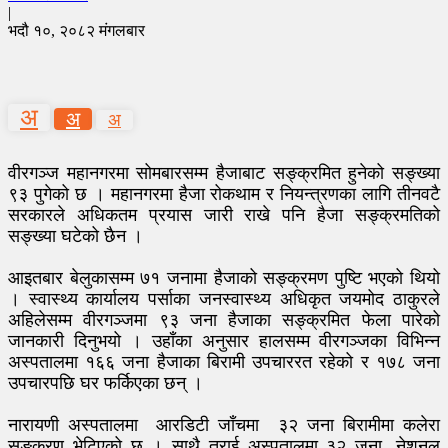
|
भदौ १०, २०८२ मंगलबार
अ
अ
अ
वीरगञ्ज महानगरमा सोमबारसम्म हैजाबाट सङ्क्रमित हुनेको सङ्ख्या
९३ पुगेको छ । महानगरमा हैजा रोकथाम र नियन्त्रणका लागि तीनवटै
सरकारले अधिकतम प्रयास जारी राखे पनि हैजा सङ्क्रमतिको
सङ्ख्या घटेको छैन ।
आइतबार बेलुकासम्म ७१ जनामा हैजाको सङ्क्रमण पुष्टि भएको थियो
। स्वास्थ्य कार्यालय पर्साका जनस्वास्थ्य अधिकृत जयमोद ठाकुरले
अहिलेसम्म वीरगञ्जमा ९३ जना हैजाका सङ्क्रमित फेला पारेको
जानकारी दिनुभयो । उहाँका अनुसार हालसम्म वीरगञ्जका विभिन्न
अस्पतालमा १६६ जना हैजाका बिरामी उपचाररत रहेको र १७८ जना
उपचारपछि घर फर्किएका छन् ।
नारायणी अस्पतालमा आरडिटी जाँचमा ३२ जना बिरामीमा कलेरा
सङ्क्रण भेटिएको छ । साथै तराई अस्पतालमा ३२ जना, नेशनल