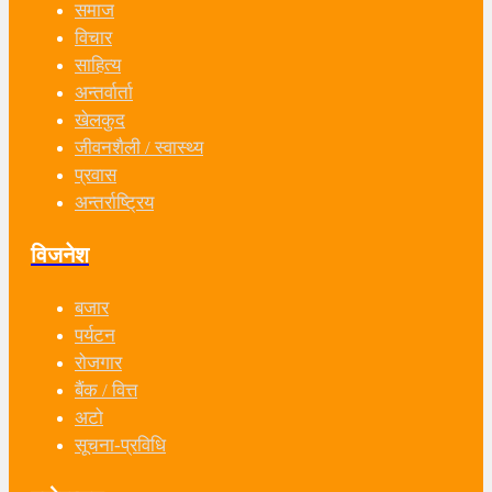
समाज
विचार
साहित्य
अन्तर्वार्ता
खेलकुद
जीवनशैली / स्वास्थ्य
प्रवास
अन्तर्राष्ट्रिय
विजनेश
बजार
पर्यटन
रोजगार
बैंक / वित्त
अटो
सूचना-प्रविधि