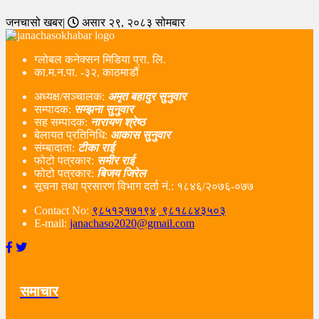
जनचासो खबर|
असार २९, २०८३ सोमबार
ग्लोबल कनेक्सन मिडिया प्रा. लि.
का.म.न.पा. -३२, काठमाडौं
अध्यक्ष/सञ्चालक:
अमृत बहादुर सुनुवार
सम्पादक:
सम्झना सुनुवार
सह सम्पादक:
नारायण श्रेष्ठ
बेलायत प्रतिनिधि:
आकास सुनुवार
संम्बादाता:
टीका राई
फोटो पत्रकार:
समीर राई
फोटो पत्रकार:
बिजय जिरेल
सूचना तथा प्रसारण विभाग दर्ता नं‌.: १८४६/२०७६-०७७
Contact No:
९८५१२१७१९४
,
९८१८८४३५०३
E-mail:
janachaso2020@gmail.com
समाचार