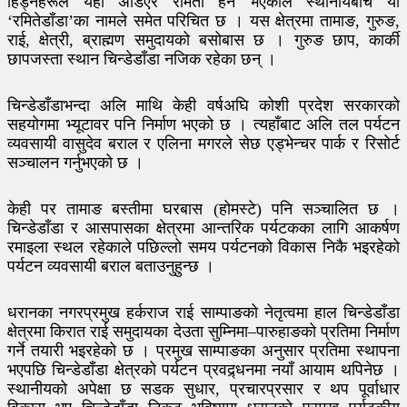
हिँड्नेहरूले यहाँ अडिएर रमिता हेर्ने भएकाले स्थानीयबीच यो
‘रमितेडाँडा’का नामले समेत परिचित छ । यस क्षेत्रमा तामाङ, गुरुङ,
राई, क्षेत्री, ब्राह्मण समुदायको बसोबास छ । गुरुङ छाप, कार्की
छापजस्ता स्थान चिन्डेडाँडा नजिक रहेका छन् ।
चिन्डेडाँडाभन्दा अलि माथि केही वर्षअघि कोशी प्रदेश सरकारको
सहयोगमा भ्यूटावर पनि निर्माण भएको छ । त्यहाँबाट अलि तल पर्यटन
व्यवसायी वासुदेव बराल र एलिना मगरले सेछ एड्भेन्चर पार्क र रिसोर्ट
सञ्चालन गर्नुभएको छ ।
केही पर तामाङ बस्तीमा घरबास (होमस्टे) पनि सञ्चालित छ ।
चिन्डेडाँडा र आसपासका क्षेत्रमा आन्तरिक पर्यटकका लागि आकर्षण
रमाइला स्थल रहेकाले पछिल्लो समय पर्यटनको विकास निकै भइरहेको
पर्यटन व्यवसायी बराल बताउनुहुन्छ ।
धरानका नगरप्रमुख हर्कराज राई साम्पाङको नेतृत्वमा हाल चिन्डेडाँडा
क्षेत्रमा किरात राई समुदायका देउता सुम्निमा–पारुहाङको प्रतिमा निर्माण
गर्ने तयारी भइरहेको छ । प्रमुख साम्पाङका अनुसार प्रतिमा स्थापना
भएपछि चिन्डेडाँडा क्षेत्रको पर्यटन प्रवद्र्धनमा नयाँ आयाम थपिनेछ ।
स्थानीयको अपेक्षा छ सडक सुधार, प्रचारप्रसार र थप पूर्वाधार