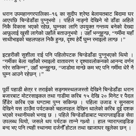
धरान उपमहानगरपालिका–१६ का सुदीप श्रेष्ठ बेलायतबाट बिदामा घर
आएपछि चिन्डेडाँडा पुग्नुभयो । पहिले नाङ्गो देखिने यो डाँडा अहिले
निकै विकास भएको रहेछ, घुम्नका लागि उपयुक्त गन्तव्य बनेको देख्दा
आफूलाई खुसी लागेको उहाँले बताउनुभयो । उहाँ भन्नुहुन्छ, “गर्मीमा यहाँ
साथीभाइको चहलपहल निकै हुन्छ, दृश्य हेर्दै घुम्न रमाइलो लाग्छ ।”
इटहरीकी सुशीला राई पनि पहिलोपटक चिन्डेडाँडा पुग्नुभएको थियो ।
“गर्मीका बेला यहाँको रमाइलो वातावरण र दृश्यावलोकनको आनन्द वर्णन
गरेर सकिन्न”, उहाँ भन्नुहुन्छ, “जाडोमा मान्छे कम भए पनि गर्मीमा धेरै नै
घुम्न आउने रहेछन् ।”
पूर्वी पहाडी क्षेत्र र तराईको सङ्गमस्थलजस्तो देखिने चिन्डेडाँडा धरान
बजारबाट मोटरसाइकल तथा गाडीमा करिब १५ देखि २० मिनेट र पैदल
हिँडेर करिब एक घण्टामा पुग्न सकिन्छ । पहिला उजाड र सुनसान
देखिने यस ठाउँमा पर्यटकको चहलपहल देखिन थालेको करिब दुई दशक
भएको स्थानीयको भनाइ छ । पहिले चिन्डेडाँडाबाट प्याराग्लाइडिङ सेवा
उपलब्ध थियो, जसले थप पर्यटक तान्ने गथ्र्यो । हाल प्याराग्लाइडिङ
बन्द भए पनि त्यही स्थानमा दर्जनौँ होटल तथा खाजाघर खुलेका छन् ।