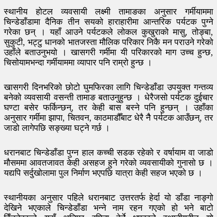
स्थानीय होटल व्यवसायी लक्ष्मी तामाङका अनुसार गर्मीयाममा
चिन्डेडाँडामा दैनिक तीन सयको हाराहारीमा आन्तरिक पर्यटक पुग्ने
गरेका छन् । यहाँ आउने पर्यटकले लोकल कुखुराको मासु, तोङ्बा,
सुकुटी, भट्टु धानको भातजस्ता मौलिक परिकार निकै मन पराउने गरेको
उहाँले बताउनुभयो । खासगरी गर्मीमा यी परिकारको माग उच्च हुन्छ,
चिसोयामभन्दा गर्मीयाममा व्यापार पनि राम्रो हुन्छ ।
खासगरी दिनभरिको छोटो घुमफिरका लागि चिन्डेडाँडा उपयुक्त गन्तव्य
बनेको व्यवसायी वसन्ती तामाङ बताउनुहुन्छ । धेरैजसो पर्यटक दुईचार
घण्टा बसेर फर्किन्छन्, तर केही बास बस्ने पनि हुन्छन् । उहाँका
अनुसार गर्मीमा झापा, चितवन, काठमाडौँबाट धेरै नैै पर्यटक आउँछन्, तर
जाडो लागेपछि सङ्ख्या घट्ने गर्छ ।
धरानबाट चिन्डेडाँडा पुग्न हाल कच्ची सडक रहेको र वर्षायाम वा जाडो
मौसममा आवतजावत केही असहज हुने गरेको व्यवसायीको गुनासो छ ।
यद्यपि सर्दुखोलामा पुल निर्माण भएपछि यात्रा केही सहज भएको छ ।
स्थानीयका अनुसार पहिले धरानबाट उत्तरतर्फ हेर्दा यो डाँडा नाङ्गो
देखिने भएकाले चिन्डेडाँडा भन्ने नाम रहन गएको हो भने बाटो