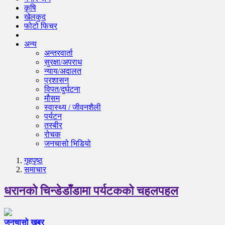
कृषि
खेलकुद
फोटो फिचर
अन्य
अन्तरवार्ता
सुरक्षा/अपराध
न्याय/अदालत
प्रशासन
विपत/दुर्घटना
मौसम
स्वास्थ्य / जीवनशैली
पर्यटन
तस्बीर
रोचक
जनचासो भिडियो
गृहपृष्‍ठ
समाचार
धरानको चिन्डेडाँडामा पर्यटकको चहलपहल
जनचासो खबर