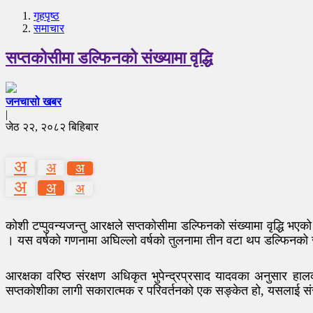
गृहपृष्‍ठ
समाचार
सप्तकोसीमा डल्फिनको संख्यामा वृद्धि
जनचासो खबर
|
जेठ २२, २०८२ बिहिबार
अ
अ
अ
अ
अ
अ
कोशी टप्पुवन्यजन्तु आरक्षले सप्तकोसीमा डल्फिनको संख्यामा वृद्
। यस वर्षको गणनामा अघिल्लो वर्षको तुलनामा तीन वटा थप डल्फिनको 
आरक्षका वरिष्ठ संरक्षण अधिकृत भुपेन्द्रप्रसाद यादवका अनुसार हा
सप्तकोशीका लागी सकारात्मक र परिवर्तनको एक सङ्केत हो, यसलाई संर