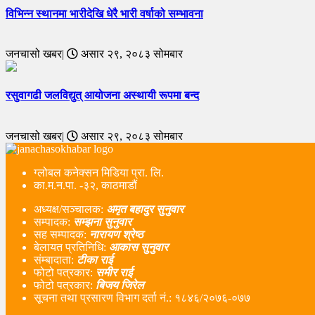
विभिन्न स्थानमा भारीदेखि धेरै भारी वर्षाको सम्भावना
जनचासो खबर|
असार २९, २०८३ सोमबार
रसुवागढी जलविद्युत् आयोजना अस्थायी रूपमा बन्द
जनचासो खबर|
असार २९, २०८३ सोमबार
ग्लोबल कनेक्सन मिडिया प्रा. लि.
का.म.न.पा. -३२, काठमाडौं
अध्यक्ष/सञ्चालक:
अमृत बहादुर सुनुवार
सम्पादक:
सम्झना सुनुवार
सह सम्पादक:
नारायण श्रेष्ठ
बेलायत प्रतिनिधि:
आकास सुनुवार
संम्बादाता:
टीका राई
फोटो पत्रकार:
समीर राई
फोटो पत्रकार:
बिजय जिरेल
सूचना तथा प्रसारण विभाग दर्ता नं‌.: १८४६/२०७६-०७७