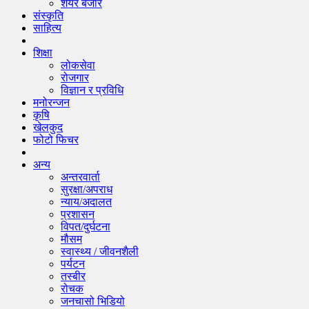
शेयर बजार
संस्कृति
साहित्य
शिक्षा
लोकसेवा
रोजगार
विज्ञान र प्रविधि
मनोरन्जन
कृषि
खेलकुद
फोटो फिचर
अन्य
अन्तरवार्ता
सुरक्षा/अपराध
न्याय/अदालत
प्रशासन
विपत/दुर्घटना
मौसम
स्वास्थ्य / जीवनशैली
पर्यटन
तस्बीर
रोचक
जनचासो भिडियो