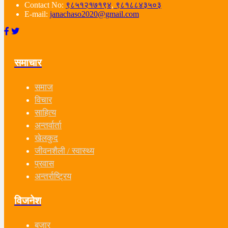
Contact No:
९८५१२१७१९४
,
९८१८८४३५०३
E-mail:
janachaso2020@gmail.com
समाचार
समाज
विचार
साहित्य
अन्तर्वार्ता
खेलकुद
जीवनशैली / स्वास्थ्य
प्रवास
अन्तर्राष्ट्रिय
विजनेश
बजार