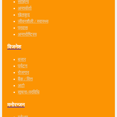
साहित्य
अन्तर्वार्ता
खेलकुद
जीवनशैली / स्वास्थ्य
प्रवास
अन्तर्राष्ट्रिय
विजनेश
बजार
पर्यटन
रोजगार
बैंक / वित्त
अटो
सूचना-प्रविधि
मनोरन्जन