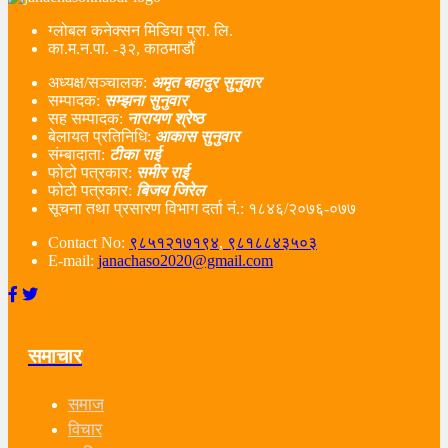
ग्लोबल कनेक्सन मिडिया प्रा. लि.
का.म.न.पा. -३२, काठमाडौं
अध्यक्ष/सञ्चालक:
अमृत बहादुर सुनुवार
सम्पादक:
सम्झना सुनुवार
सह सम्पादक:
नारायण श्रेष्ठ
बेलायत प्रतिनिधि:
आकास सुनुवार
संम्बादाता:
टीका राई
फोटो पत्रकार:
समीर राई
फोटो पत्रकार:
बिजय जिरेल
सूचना तथा प्रसारण विभाग दर्ता नं‌.: १८४६/२०७६-०७७
Contact No:
९८५१२१७१९४
,
९८१८८४३५०३
E-mail:
janachaso2020@gmail.com
समाचार
समाज
विचार