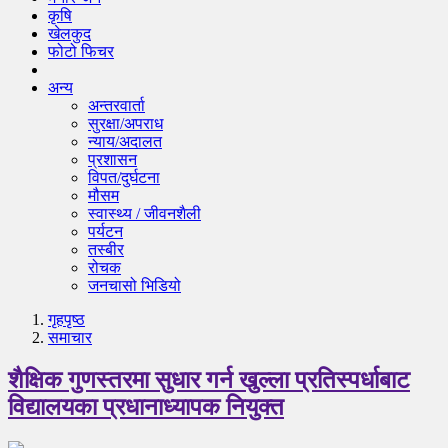
कृषि
खेलकुद
फोटो फिचर
अन्य
अन्तरवार्ता
सुरक्षा/अपराध
न्याय/अदालत
प्रशासन
विपत/दुर्घटना
मौसम
स्वास्थ्य / जीवनशैली
पर्यटन
तस्बीर
रोचक
जनचासो भिडियो
गृहपृष्‍ठ
समाचार
शैक्षिक गुणस्तरमा सुधार गर्न खुल्ला प्रतिस्पर्धाबाट
विद्यालयका प्रधानाध्यापक नियुक्त