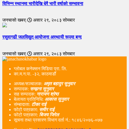
विभिन्न स्थानमा भारीदेखि धेरै भारी वर्षाको सम्भावना
जनचासो खबर|
असार २९, २०८३ सोमबार
रसुवागढी जलविद्युत् आयोजना अस्थायी रूपमा बन्द
जनचासो खबर|
असार २९, २०८३ सोमबार
ग्लोबल कनेक्सन मिडिया प्रा. लि.
का.म.न.पा. -३२, काठमाडौं
अध्यक्ष/सञ्चालक:
अमृत बहादुर सुनुवार
सम्पादक:
सम्झना सुनुवार
सह सम्पादक:
नारायण श्रेष्ठ
बेलायत प्रतिनिधि:
आकास सुनुवार
संम्बादाता:
टीका राई
फोटो पत्रकार:
समीर राई
फोटो पत्रकार:
बिजय जिरेल
सूचना तथा प्रसारण विभाग दर्ता नं‌.: १८४६/२०७६-०७७