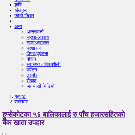
कृषि
खेलकुद
फोटो फिचर
अन्य
अन्तरवार्ता
सुरक्षा/अपराध
न्याय/अदालत
प्रशासन
विपत/दुर्घटना
मौसम
स्वास्थ्य / जीवनशैली
पर्यटन
तस्बीर
रोचक
जनचासो भिडियो
गृहपृष्‍ठ
समाचार
हुप्सेकोटका ५६ बालिकालाई रु पाँच हजारसहितको
बैंक खाता उपहार