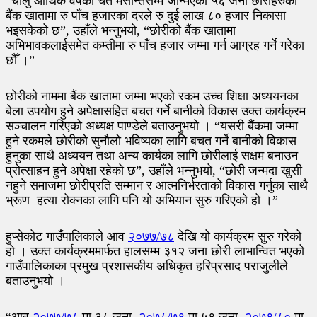
“चालु आर्थिक वर्षको चैत मसान्तसम्म जन्मिएका ५६ जना छोरीहरुको
बैंक खातामा रु पाँच हजारका दरले रु दुई लाख ८० हजार निकासा
भइसकेको छ”, उहाँले भन्नुभयो, “छोरीको बैंक खातामा
अभिभावकलाईसमेत कम्तीमा रु पाँच हजार जम्मा गर्न आग्रह गर्ने गरेका
छौँ ।”
छोरीको नाममा बैंक खातामा जम्मा भएको रकम उच्च शिक्षा अध्ययनका
बेला उपयोग हुने अपेक्षासहित बचत गर्ने बानीको विकास उक्त कार्यक्रम
सञ्चालन गरिएको अध्यक्ष पाण्डेले बताउनुभयो । “यसरी बैंकमा जम्मा
हुने रकमले छोरीको सुनौलो भविष्यका लागि बचत गर्ने बानीको विकास
हुनुका साथै अध्ययन तथा अन्य कार्यका लागि छोरीलाई सक्षम बनाउन
प्रोत्साहन हुने अपेक्षा रहेको छ”, उहाँले भन्नुभयो, “छोरी जन्मदा खुसी
नहुने समाजमा छोरीप्रति सम्मान र आत्मनिर्भरताको विकास गर्नुका साथै
भ्रूण हत्या रोक्नका लागि पनि यो अभियान सुरु गरिएको हो ।”
हुप्सेकोट गाउँपालिकाले आव
२०७७/७८
देखि यो कार्यक्रम सुरु गरेको
हो । उक्त कार्यक्रममार्फत हालसम्म ३१२ जना छोरी लाभान्वित भएको
गाउँपालिकाका प्रमुख प्रशासकीय अधिकृत हरिप्रसाद पराजुलीले
बताउनुभयो ।
“आव
२०७७/७८
मा ३८ जना,
२०७८/७९
मा ५९ जना,
२०७९/८०
मा