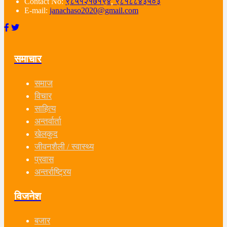
Contact No:
९८५१२१७१९४
,
९८१८८४३५०३
E-mail:
janachaso2020@gmail.com
समाचार
समाज
विचार
साहित्य
अन्तर्वार्ता
खेलकुद
जीवनशैली / स्वास्थ्य
प्रवास
अन्तर्राष्ट्रिय
विजनेश
बजार