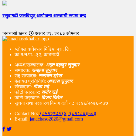
रसुवागढी जलविद्युत् आयोजना अस्थायी रूपमा बन्द
जनचासो खबर|
असार २९, २०८३ सोमबार
ग्लोबल कनेक्सन मिडिया प्रा. लि.
का.म.न.पा. -३२, काठमाडौं
अध्यक्ष/सञ्चालक:
अमृत बहादुर सुनुवार
सम्पादक:
सम्झना सुनुवार
सह सम्पादक:
नारायण श्रेष्ठ
बेलायत प्रतिनिधि:
आकास सुनुवार
संम्बादाता:
टीका राई
फोटो पत्रकार:
समीर राई
फोटो पत्रकार:
बिजय जिरेल
सूचना तथा प्रसारण विभाग दर्ता नं‌.: १८४६/२०७६-०७७
Contact No:
९८५१२१७१९४
,
९८१८८४३५०३
E-mail:
janachaso2020@gmail.com