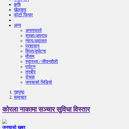
कृषि
खेलकुद
फोटो फिचर
अन्य
अन्तरवार्ता
सुरक्षा/अपराध
न्याय/अदालत
प्रशासन
विपत/दुर्घटना
मौसम
स्वास्थ्य / जीवनशैली
पर्यटन
तस्बीर
रोचक
जनचासो भिडियो
गृहपृष्‍ठ
समाचार
कोरला नाकामा सञ्चार सुविधा विस्तार
जनचासो खबर