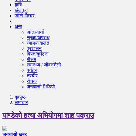
कृषि
खेलकुद
फोटो फिचर
अन्य
अन्तरवार्ता
सुरक्षा/अपराध
न्याय/अदालत
प्रशासन
विपत/दुर्घटना
मौसम
स्वास्थ्य / जीवनशैली
पर्यटन
तस्बीर
रोचक
जनचासो भिडियो
गृहपृष्‍ठ
समाचार
पाण्डेको हत्या अभियोगमा शाह पक्राउ
जनचासो खबर