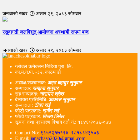
जनचासो खबर|
असार २९, २०८३ सोमबार
रसुवागढी जलविद्युत् आयोजना अस्थायी रूपमा बन्द
जनचासो खबर|
असार २९, २०८३ सोमबार
ग्लोबल कनेक्सन मिडिया प्रा. लि.
का.म.न.पा. -३२, काठमाडौं
अध्यक्ष/सञ्चालक:
अमृत बहादुर सुनुवार
सम्पादक:
सम्झना सुनुवार
सह सम्पादक:
नारायण श्रेष्ठ
बेलायत प्रतिनिधि:
आकास सुनुवार
संम्बादाता:
टीका राई
फोटो पत्रकार:
समीर राई
फोटो पत्रकार:
बिजय जिरेल
सूचना तथा प्रसारण विभाग दर्ता नं‌.: १८४६/२०७६-०७७
Contact No:
९८५१२१७१९४
,
९८१८८४३५०३
E-mail:
janachaso2020@gmail.com