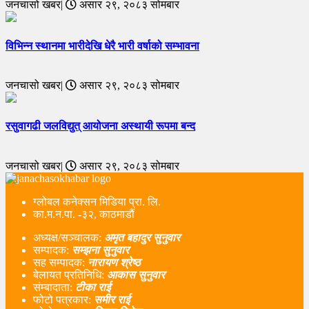
जनचासो खबर|
असार २९, २०८३ सोमबार
विभिन्न स्थानमा भारीदेखि धेरै भारी वर्षाको सम्भावना
जनचासो खबर|
असार २९, २०८३ सोमबार
रसुवागढी जलविद्युत् आयोजना अस्थायी रूपमा बन्द
जनचासो खबर|
असार २९, २०८३ सोमबार
ग्लोबल कनेक्सन मिडिया प्रा. लि.
का.म.न.पा. -३२, काठमाडौं
अध्यक्ष/सञ्चालक:
अमृत बहादुर सुनुवार
सम्पादक:
सम्झना सुनुवार
सह सम्पादक:
नारायण श्रेष्ठ
बेलायत प्रतिनिधि:
आकास सुनुवार
संम्बादाता:
टीका राई
फोटो पत्रकार:
समीर राई