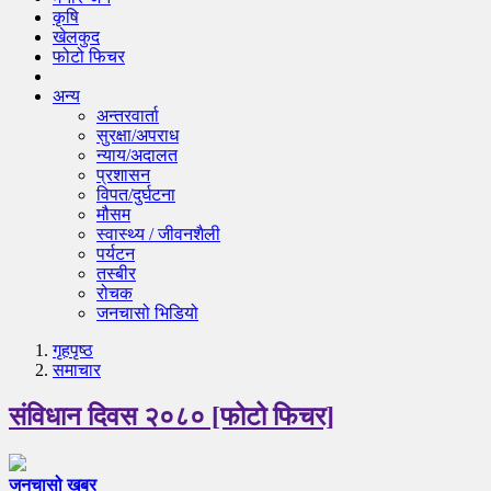
कृषि
खेलकुद
फोटो फिचर
अन्य
अन्तरवार्ता
सुरक्षा/अपराध
न्याय/अदालत
प्रशासन
विपत/दुर्घटना
मौसम
स्वास्थ्य / जीवनशैली
पर्यटन
तस्बीर
रोचक
जनचासो भिडियो
गृहपृष्‍ठ
समाचार
संविधान दिवस २०८० [फोटो फिचर]
जनचासो खबर