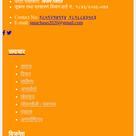
फोटो पत्रकार:
बिजय जिरेल
सूचना तथा प्रसारण विभाग दर्ता नं‌.: १८४६/२०७६-०७७
Contact No:
९८५१२१७१९४
,
९८१८८४३५०३
E-mail:
janachaso2020@gmail.com
समाचार
समाज
विचार
साहित्य
अन्तर्वार्ता
खेलकुद
जीवनशैली / स्वास्थ्य
प्रवास
अन्तर्राष्ट्रिय
विजनेश