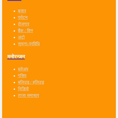
बजार
पर्यटन
रोजगार
बैंक / वित्त
अटो
सूचना-प्रविधि
मनोरन्जन
ब्लोअप
गसिप
बलिउड / हलिउड
भिडियो
ताजा समाचार