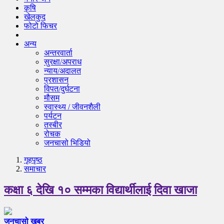
कृषि
खेलकुद
फोटो फिचर
अन्य
अन्तरवार्ता
सुरक्षा/अपराध
न्याय/अदालत
प्रशासन
विपत/दुर्घटना
मौसम
स्वास्थ्य / जीवनशैली
पर्यटन
तस्बीर
रोचक
जनचासो भिडियो
गृहपृष्‍ठ
समाचार
कक्षा ६ देखि १० सम्मका विद्यार्थीलाई दिवा खाजा
जनचासो खबर