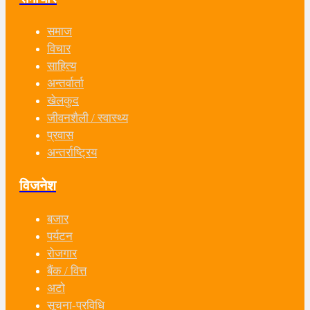
समाज
विचार
साहित्य
अन्तर्वार्ता
खेलकुद
जीवनशैली / स्वास्थ्य
प्रवास
अन्तर्राष्ट्रिय
विजनेश
बजार
पर्यटन
रोजगार
बैंक / वित्त
अटो
सूचना-प्रविधि