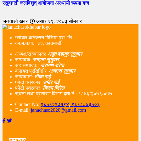
रसुवागढी जलविद्युत् आयोजना अस्थायी रूपमा बन्द
जनचासो खबर|
असार २९, २०८३ सोमबार
ग्लोबल कनेक्सन मिडिया प्रा. लि.
का.म.न.पा. -३२, काठमाडौं
अध्यक्ष/सञ्चालक:
अमृत बहादुर सुनुवार
सम्पादक:
सम्झना सुनुवार
सह सम्पादक:
नारायण श्रेष्ठ
बेलायत प्रतिनिधि:
आकास सुनुवार
संम्बादाता:
टीका राई
फोटो पत्रकार:
समीर राई
फोटो पत्रकार:
बिजय जिरेल
सूचना तथा प्रसारण विभाग दर्ता नं‌.: १८४६/२०७६-०७७
Contact No:
९८५१२१७१९४
,
९८१८८४३५०३
E-mail:
janachaso2020@gmail.com
समाचार