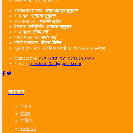
का.म.न.पा. -३२, काठमाडौं
अध्यक्ष/सञ्चालक:
अमृत बहादुर सुनुवार
सम्पादक:
सम्झना सुनुवार
सह सम्पादक:
नारायण श्रेष्ठ
बेलायत प्रतिनिधि:
आकास सुनुवार
संम्बादाता:
टीका राई
फोटो पत्रकार:
समीर राई
फोटो पत्रकार:
बिजय जिरेल
सूचना तथा प्रसारण विभाग दर्ता नं‌.: १८४६/२०७६-०७७
Contact No:
९८५१२१७१९४
,
९८१८८४३५०३
E-mail:
janachaso2020@gmail.com
समाचार
समाज
विचार
साहित्य
अन्तर्वार्ता