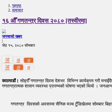
गृहपृष्‍ठ
समाचार
१६ औँ गणतन्त्र दिवस २०८० [तस्वीरमा]
जनचासो खबर
|
जेठ १५, २०८० सोमबार
अ
अ
अ
अ
अ
अ
काठमाडौं।
सोह्रौँ गणतन्त्र दिवस देशभर विभिन्न कार्यक्रम गरी मनाइँ
गणतन्त्रात्मक शासन व्यवस्था प्रारम्भको घोषणा भएको थियो । जनआन
गणतन्त्र दिवसको अवसरमा सैनिक मञ्च टुँडिखेलमा सोमबार बिहान