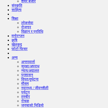
शेयर बजार
संस्कृति
साहित्य
शिक्षा
लोकसेवा
रोजगार
विज्ञान र प्रविधि
मनोरन्जन
कृषि
खेलकुद
फोटो फिचर
अन्य
अन्तरवार्ता
सुरक्षा/अपराध
न्याय/अदालत
प्रशासन
विपत/दुर्घटना
मौसम
स्वास्थ्य / जीवनशैली
पर्यटन
तस्बीर
रोचक
जनचासो भिडियो