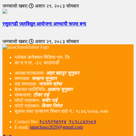
जनचासो खबर|
असार २९, २०८३ सोमबार
रसुवागढी जलविद्युत् आयोजना अस्थायी रूपमा बन्द
जनचासो खबर|
असार २९, २०८३ सोमबार
ग्लोबल कनेक्सन मिडिया प्रा. लि.
का.म.न.पा. -३२, काठमाडौं
अध्यक्ष/सञ्चालक:
अमृत बहादुर सुनुवार
सम्पादक:
सम्झना सुनुवार
सह सम्पादक:
नारायण श्रेष्ठ
बेलायत प्रतिनिधि:
आकास सुनुवार
संम्बादाता:
टीका राई
फोटो पत्रकार:
समीर राई
फोटो पत्रकार:
बिजय जिरेल
सूचना तथा प्रसारण विभाग दर्ता नं‌.: १८४६/२०७६-०७७
Contact No:
९८५१२१७१९४
,
९८१८८४३५०३
E-mail:
janachaso2020@gmail.com