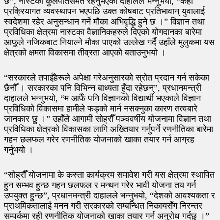
छ”, नास्टका कुलपतिसमेत रहनुभएका दाहालले भन्नुभयो, “केही
प्रक्रियागत व्यवस्थापन भएपछि उक्त कोषबाट प्रतिभावान् युवालाई
स्वदेशमा रहेर अनुसन्धान गर्ने मौका अभिवृद्धि हुने छ ।” विज्ञान तथा
प्रविधिका क्षेत्रमा नास्टका वैज्ञानिकहरुले दिएको योगदानका बारेमा
आफूले नजिकबाट नियाल्ने मौका पाएको उल्लेख गर्दै उहाँले मुलुकमा यस
क्षेत्रको क्षमता विकासमा तीव्रता आएको बताउनुभयो ।
“सरकारले तपाईँहरूले अपेक्षा गरेअनुसारको स्रोत प्रदान गर्न सकेका
छैनौँ । सरकारका पनि विभिन्न बाध्यता हुँदा रहेछन्”, प्रधानमन्त्री
दाहालले भन्नुभयो, “म आफैँ पनि विज्ञानको विद्यार्थी भएकाले विज्ञान
प्रविधिको विकासमा हामीले फड्को मार्न नसक्नुका कारण तत्वबारे
जानकार छु ।” उहाँले आगामी सोह्रौँ पञ्चवर्षीय योजनामा विज्ञान तथा
प्रविधिका क्षेत्रको विकासका लागि अख्तियार गर्नुपर्ने रणनीतिका बारेमा
गहन छलफल गरेर रणनीतिक योजनाको खाका तयार गर्न आग्रह
गर्नुभयो ।
“सोह्रौँ योजनामा के कस्ता कार्यक्रम समावेश गरी यस क्षेत्रमा स्थापित
हुन सम्भव हुन्छ गहन छलफल र मन्थन गरेर भावी योजना तय गर्न
उपयुक्त हुन्छ”, प्रधानमन्त्री दाहालले भन्नुभयो, “देशको आवश्यकता र
प्राथमिकतालाई मनन गरी सरकारको सम्बन्धित निकायसँग निरन्तर
सम्पर्कमा रही रणनीतिक योजनाको खाका तयार गर्न अनुरोध गर्दछु ।”