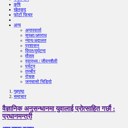
कृषि
खेलकुद
फोटो फिचर
अन्य
अन्तरवार्ता
सुरक्षा/अपराध
न्याय/अदालत
प्रशासन
विपत/दुर्घटना
मौसम
स्वास्थ्य / जीवनशैली
पर्यटन
तस्बीर
रोचक
जनचासो भिडियो
गृहपृष्‍ठ
समाचार
वैज्ञानिक अनुसन्धानमा युवालाई प्रोत्साहित गर्छौ :
प्रधानमन्त्री