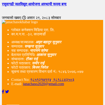
रसुवागढी जलविद्युत् आयोजना अस्थायी रूपमा बन्द
जनचासो खबर|
असार २९, २०८३ सोमबार
ग्लोबल कनेक्सन मिडिया प्रा. लि.
का.म.न.पा. -३२, काठमाडौं
अध्यक्ष/सञ्चालक:
अमृत बहादुर सुनुवार
सम्पादक:
सम्झना सुनुवार
सह सम्पादक:
नारायण श्रेष्ठ
बेलायत प्रतिनिधि:
आकास सुनुवार
संम्बादाता:
टीका राई
फोटो पत्रकार:
समीर राई
फोटो पत्रकार:
बिजय जिरेल
सूचना तथा प्रसारण विभाग दर्ता नं‌.: १८४६/२०७६-०७७
Contact No:
९८५१२१७१९४
,
९८१८८४३५०३
E-mail:
janachaso2020@gmail.com