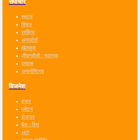
समाचार
समाज
विचार
साहित्य
अन्तर्वार्ता
खेलकुद
जीवनशैली / स्वास्थ्य
प्रवास
अन्तर्राष्ट्रिय
विजनेश
बजार
पर्यटन
रोजगार
बैंक / वित्त
अटो