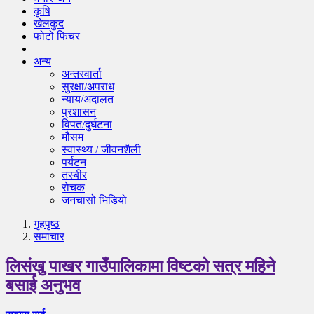
कृषि
खेलकुद
फोटो फिचर
अन्य
अन्तरवार्ता
सुरक्षा/अपराध
न्याय/अदालत
प्रशासन
विपत/दुर्घटना
मौसम
स्वास्थ्य / जीवनशैली
पर्यटन
तस्बीर
रोचक
जनचासो भिडियो
गृहपृष्‍ठ
समाचार
लिसंखु पाखर गाउँपालिकामा विष्टको सत्र महिने
बसाई अनुभव