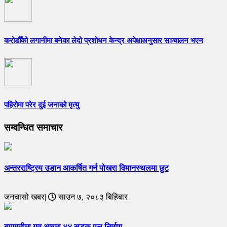
करोडौँको लगानीमा बनेका लेदो प्रशोधन केन्द्र अपेक्षाअनुसार सञ्चालन भएन
पहिरोमा परेर दुई जनाको मृत्यु
सम्वन्धित समाचार
अन्तरराष्ट्रिय उडान आकर्षित गर्न पोखरा विमानस्थलमा छुट
जनचासो खबर|
साउन ७, २०८३ बिहिबार
बागमतीमा गत आवमा ४४ सडक पुल निर्माण