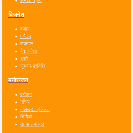
अन्तर्राष्ट्रिय
विजनेश
बजार
पर्यटन
रोजगार
बैंक / वित्त
अटो
सूचना-प्रविधि
मनोरन्जन
ब्लोअप
गसिप
बलिउड / हलिउड
भिडियो
ताजा समाचार