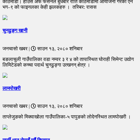
काठमाडौं। हाउस अफ फेसनले बुधबार राति काठमाडौँमा आयोजना गरेको एन
भग–९ को फाइनलका केही झलकहरु । तस्बिर: रासस
चुनढुङ्ग खानी
जनचासो खबर |
साउन १३, २०८० शनिबार
बङलाचुली गाउँपालिका वडा नम्वर ३ र ४ को तापास्थित घोराही सिमेन्ट उद्योग
लिमिटेडको कच्चा पदार्थ चुनढुङ्गा उत्खनन् क्षेत्र ।
लामपोखरी
जनचासो खबर |
साउन १३, २०८० शनिबार
ताप्लेजुङको मिक्वाखोला गाउँपालिका-५ पापुङको लोदेनस्थित लामपोखरी ।