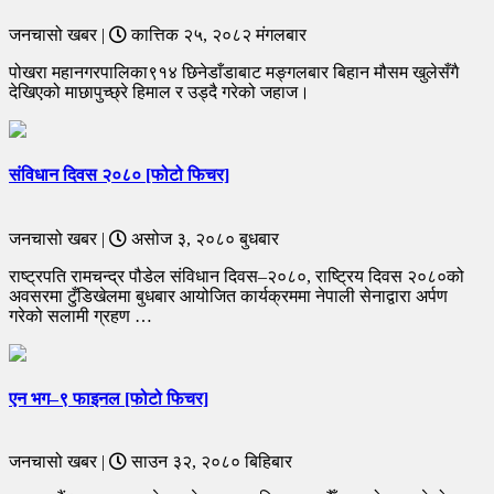
जनचासो खबर |
कात्तिक २५, २०८२ मंगलबार
पोखरा महानगरपालिका९१४ छिनेडाँडाबाट मङ्गलबार बिहान मौसम खुलेसँगै
देखिएको माछापुच्छ्रे हिमाल र उड्दै गरेको जहाज।
संविधान दिवस २०८० [फोटो फिचर]
जनचासो खबर |
असोज ३, २०८० बुधबार
राष्ट्रपति रामचन्द्र पौडेल संविधान दिवस–२०८०, राष्ट्रिय दिवस २०८०को
अवसरमा टुँडिखेलमा बुधबार आयोजित कार्यक्रममा नेपाली सेनाद्वारा अर्पण
गरेको सलामी ग्रहण …
एन भग–९ फाइनल [फोटो फिचर]
जनचासो खबर |
साउन ३२, २०८० बिहिबार