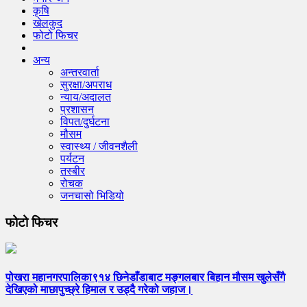
कृषि
खेलकुद
फोटो फिचर
अन्य
अन्तरवार्ता
सुरक्षा/अपराध
न्याय/अदालत
प्रशासन
विपत/दुर्घटना
मौसम
स्वास्थ्य / जीवनशैली
पर्यटन
तस्बीर
रोचक
जनचासो भिडियो
फोटो फिचर
पोखरा महानगरपालिका९१४ छिनेडाँडाबाट मङ्गलबार बिहान मौसम खुलेसँगै
देखिएको माछापुच्छ्रे हिमाल र उड्दै गरेको जहाज।