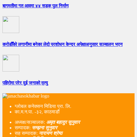
बागमतीमा गत आवमा ४४ सडक पुल निर्माण
करोडौँको लगानीमा बनेका लेदो प्रशोधन केन्द्र अपेक्षाअनुसार सञ्चालन भएन
पहिरोमा परेर दुई जनाको मृत्यु
ग्लोबल कनेक्सन मिडिया प्रा. लि.
का.म.न.पा. -३२, काठमाडौं
अध्यक्ष/सञ्चालक:
अमृत बहादुर सुनुवार
सम्पादक:
सम्झना सुनुवार
सह सम्पादक:
नारायण श्रेष्ठ