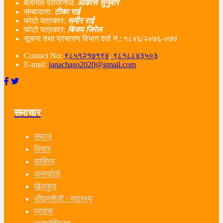
बेलायत प्रतिनिधि:
आकास सुनुवार
संम्बादाता:
टीका राई
फोटो पत्रकार:
समीर राई
फोटो पत्रकार:
बिजय जिरेल
सूचना तथा प्रसारण विभाग दर्ता नं‌.: १८४६/२०७६-०७७
Contact No:
९८५१२१७१९४
,
९८१८८४३५०३
E-mail:
janachaso2020@gmail.com
समाचार
समाज
विचार
साहित्य
अन्तर्वार्ता
खेलकुद
जीवनशैली / स्वास्थ्य
प्रवास