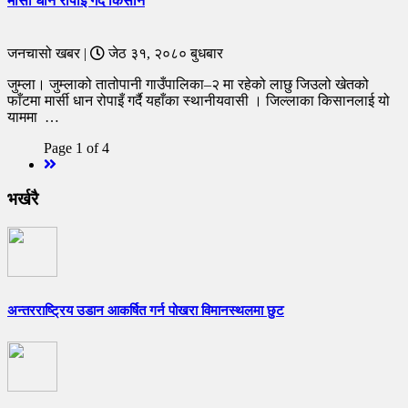
मार्सी धान रोपाइँ गर्दै किसान
जनचासो खबर |
जेठ ३१, २०८० बुधबार
जुम्ला। जुम्लाको तातोपानी गाउँपालिका–२ मा रहेको लाछु जिउलो खेतको
फाँटमा मार्सी धान रोपाइँ गर्दै यहाँका स्थानीयवासी । जिल्लाका किसानलाई यो
याममा …
Page 1 of 4
Next
भर्खरै
अन्तरराष्ट्रिय उडान आकर्षित गर्न पोखरा विमानस्थलमा छुट