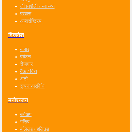
जीवनशैली / स्वास्थ्य
प्रवास
अन्तर्राष्ट्रिय
विजनेश
बजार
पर्यटन
रोजगार
बैंक / वित्त
अटो
सूचना-प्रविधि
मनोरन्जन
ब्लोअप
गसिप
बलिउड / हलिउड