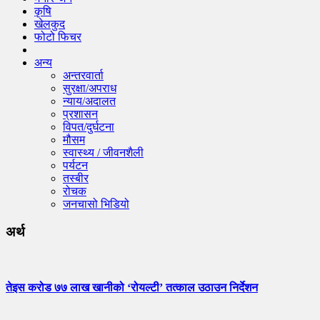
कृषि
खेलकुद
फोटो फिचर
अन्य
अन्तरवार्ता
सुरक्षा/अपराध
न्याय/अदालत
प्रशासन
विपत/दुर्घटना
मौसम
स्वास्थ्य / जीवनशैली
पर्यटन
तस्बीर
रोचक
जनचासो भिडियो
अर्थ
तेइस करोड ७७ लाख खानीको ‘रोयल्टी’ तत्काल उठाउन निर्देशन