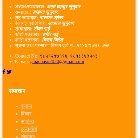
अध्यक्ष/सञ्चालक:
अमृत बहादुर सुनुवार
सम्पादक:
सम्झना सुनुवार
सह सम्पादक:
नारायण श्रेष्ठ
बेलायत प्रतिनिधि:
आकास सुनुवार
संम्बादाता:
टीका राई
फोटो पत्रकार:
समीर राई
फोटो पत्रकार:
बिजय जिरेल
सूचना तथा प्रसारण विभाग दर्ता नं‌.: १८४६/२०७६-०७७
Contact No:
९८५१२१७१९४
,
९८१८८४३५०३
E-mail:
janachaso2020@gmail.com
समाचार
समाज
विचार
साहित्य
अन्तर्वार्ता
खेलकुद