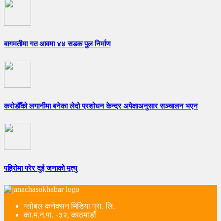
बागमतीमा गत आवमा ४४ सडक पुल निर्माण
करोडौँको लगानीमा बनेका लेदो प्रशोधन केन्द्र अपेक्षाअनुसार सञ्चालन भएन
पहिरोमा परेर दुई जनाको मृत्यु
ग्लोबल कनेक्सन मिडिया प्रा. लि.
का.म.न.पा. -३२, काठमाडौं